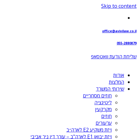
Skip to content
office@avivilaw.co.il
055-2880879
שליחת הודעת וואטסאפ⁩
אודות
המלצות
שירותי המשרד
חוזים מסחריים
ליטיגציה
מקרקעין
חוזים
ערעורים
ויזת משקיע E2 לארה״ב
ויזת יבואן E1 לארה"ב – עורך דין ניר אביבי