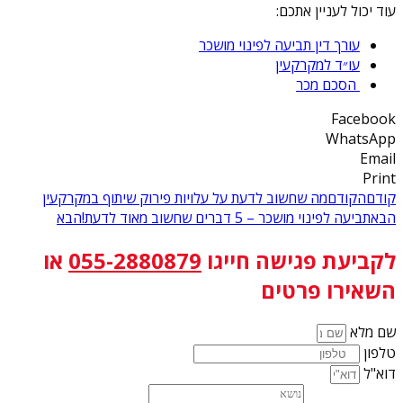
עוד יכול לעניין אתכם:
עורך דין תביעה לפינוי מושכר
עו״ד למקרקעין
הסכם מכר
Facebook
WhatsApp
Email
Print
קודם
הקודם
מה שחשוב לדעת על עלויות פירוק שיתוף במקרקעין
הבא
תביעה לפינוי מושכר – 5 דברים שחשוב מאוד לדעת!
הבא
לקביעת פגישה
חייגו
055-2880879
או
השאירו פרטים
שם מלא
טלפון
דוא"ל