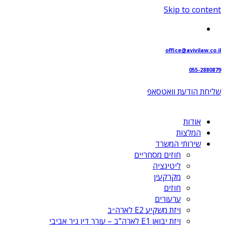
Skip to content
office@avivilaw.co.il
055-2880879
שליחת הודעת וואטסאפ⁩
אודות
המלצות
שירותי המשרד
חוזים מסחריים
ליטיגציה
מקרקעין
חוזים
ערעורים
ויזת משקיע E2 לארה״ב
ויזת יבואן E1 לארה"ב – עורך דין ניר אביבי