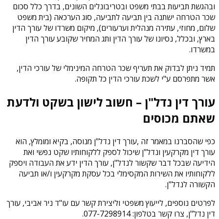
ובהגשת תביעות בבתי משפט ובטריבונלים השונים, בדרך כלל סכום
שכר הטרחה ישתנה בין תביעה לתביעה, סוג הערכאה (בית משפט
שלום, מחוזי, עתירה מנהלית וערעורים), מיקום משרדו של עורך הדין
בארץ, ובכלל, נסיונו של עורך הדין ותג המחיר שקובע עורך הדין
במשרדו.
תמיד ניתן לבדוק את תעריף שכר הטרחה המינימלי של עורכי הדין,
אשר מתפרסם ע"י לשכת עורכי הדין כל תקופה.
עורך דין נדל"ן – חשוב לישון בשקט ולדעת
שאתם מכוסים
כפי שהסברנו במאמר זה ,עורך דין נדל"ן מנוסה, בקיא ומומלץ, הוא
עורך דין מקרקעין ונדל"ן שיכול לספק ללקוחותיו שקט נפשי ואת
הידיעה שבכל דבר שקשור לנדל"ן, עורך הדין ידע את העבודה ויספק
ללקוחותיו את השירות המקסימלי בכל עסקת מקרקעין ו/או תביעה
הקשורה לנדל"ן.
לפרטים נוספים, לייעוץ משפטי וליצירת קשר עם עו"ד ניר אביבי, עורך
דין נדל"ן, צרו קשר בטלפון: 077-7298914.