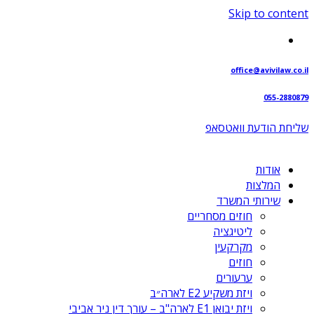
Skip to content
office@avivilaw.co.il
055-2880879
שליחת הודעת וואטסאפ⁩
אודות
המלצות
שירותי המשרד
חוזים מסחריים
ליטיגציה
מקרקעין
חוזים
ערעורים
ויזת משקיע E2 לארה״ב
ויזת יבואן E1 לארה"ב – עורך דין ניר אביבי