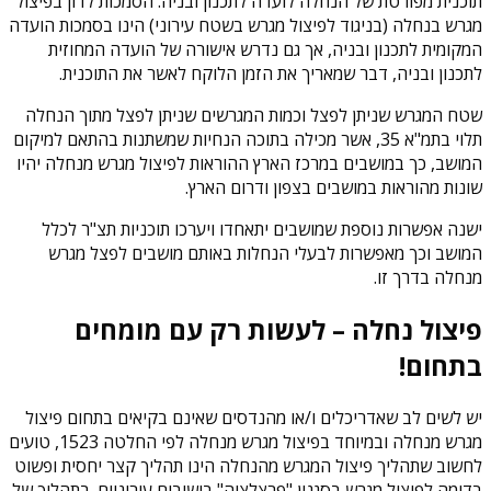
תוכנית מפורטת של הנחלה לועדה לתכנון ובניה. הסמכות לדון בפיצול
מגרש בנחלה (בניגוד לפיצול מגרש בשטח עירוני) הינו בסמכות הועדה
המקומית לתכנון ובניה, אך גם נדרש אישורה של הועדה המחוזית
לתכנון ובניה, דבר שמאריך את הזמן הלוקח לאשר את התוכנית.
שטח המגרש שניתן לפצל וכמות המגרשים שניתן לפצל מתוך הנחלה
תלוי בתמ"א 35, אשר מכילה בתוכה הנחיות שמשתנות בהתאם למיקום
המושב, כך במושבים במרכז הארץ ההוראות לפיצול מגרש מנחלה יהיו
שונות מהוראות במושבים בצפון ודרום הארץ.
ישנה אפשרות נוספת שמושבים יתאחדו ויערכו תוכניות תצ"ר לכלל
המושב וכך מאפשרות לבעלי הנחלות באותם מושבים לפצל מגרש
מנחלה בדרך זו.
פיצול נחלה – לעשות רק עם מומחים
בתחום!
יש לשים לב שאדריכלים ו/או מהנדסים שאינם בקיאים בתחום פיצול
מגרש מנחלה ובמיוחד בפיצול מגרש מנחלה לפי החלטה 1523, טועים
לחשוב שתהליך פיצול המגרש מהנחלה הינו תהליך קצר יחסית ופשוט
בדומה לפיצול מגרש בסגנון "פרצלציה" בישובים עירוניים. בתהליך של