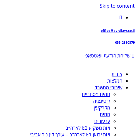
Skip to content
office@avivilaw.co.il
055-2880879
שליחת הודעת וואטסאפ⁩
אודות
המלצות
שירותי המשרד
חוזים מסחריים
ליטיגציה
מקרקעין
חוזים
ערעורים
ויזת משקיע E2 לארה״ב
ויזת יבואן E1 לארה"ב – עורך דין ניר אביבי