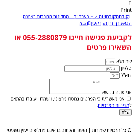
Print
קודם
הקודם
ויזה E-2 בארה"ב – המדינות החברות באמנה
הבא
עורך דין מקרקעין
הבא
לקביעת פגישה
חייגו
055-2880879
או
השאירו פרטים
שם מלא
טלפון
דוא"ל
אני פונה בנושא
אני מאשר/ת כי הפרטים נמסרו מרצוני, וישמרו ויעובדו בהתאם
ל
מדיניות הפרטיות
.
שלח
© כל הזכויות שמורות | האתר והכתוב בו אינם מחליפים יעוץ משפטי