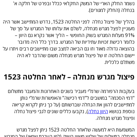
נשמר החלק הארי של המשק החקלאי ככלל ובפרט של חלקה א'
בנחלה (החלק למגורים).
בהליך של פיצול נחלה לפני החלטה 1523, נדרש המתיישב אשר היה
מעוניין לפצל מגרש מנחלה, לשלם את עלותו של המגרש על סך של
91% מעלות המגרש בשוק החופשי – הליך אשר נקרא גם היוון –
כלומר רכישת זכויות עתידיות של המגרש. בדרך כלל היה מדובר
בהוצאה גדולה מאוד וזו גם הביאה למצב שבו מתיישבים רבים ויתרו על
יישום החלטה זו של פיצול מגרש מנחלה משום שהדבר לא היה
משתלם כלכלית.
פיצול מגרש מנחלה – לאחר החלטה 1523
בעקבות הרפורמה שרמ"י מעביר בשנים האחרונות והמעבר מתשלום
"דמי הסכמה" במושבים ל"דמי רכישה" והאפשרות שרמ"י נותן
למתיישבים להוון את הנחלה שברשותם (על כך ניתן לקרוא קריאה
נוספת בנושא
היוון נחלה
), נקבעו כללים שונים לגבי פיצול נחלה
ופיצול מגרש מנחלה.
המשמעות היא למעשה שלאחר החלטה 1523 ניתן לפצל מגרש
מנחלה בתשלום של שליש משווי השוק (לפי הערכת שמאי) של המגרש