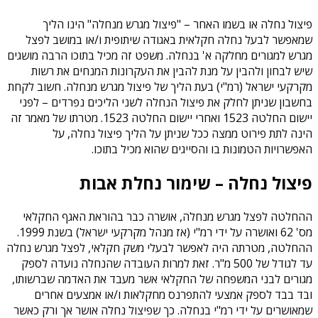
פיצול נחלה או בשמו האחר – "פיצול מגרש מנחלה" הינו הליך
שמאפשר לבעל נחלה חקלאית באגודה שיתופית ו/או במושב לפצל
מגרש למגורים מחלקה א' בנחלה. משפט זה מכיל בתוכו הרבה מושגים
שיש לבחון ולהבין על מנת להבין את העקרונות המנחים את רשות
מקרקעי ישראל (רמ"י) בעת הליך של פיצול מגרש מנחלה. חשוב לקחת
בחשבון שניתן לחלק את פיצול הנחלה לשני הליכים נפרדים – לפני
יישום החלטה 1523 ואחרי יישום החלטה 1523. מטרתו של מאמר זה
הינה לתת פירוט ממצה ככל שניתן על הליך פיצול נחלה, על
האפשרויות הטמונות בו והסייגים שהוא מכיל בתוכו.
פיצול נחלה – שימור נחלת אבות
ההחלטה לפצל מגרש מנחלה, אושרה כבר בהוראת האגף החקלאי
מס' 62 ואושרה על ידי רמ"י (אז מנהל מקרקעי ישראל) בשנת 1999.
ההחלטה, מטרתה היה לאפשר לבעלי משק חקלאי, לפצל מגרש נחלה
עד לגודל של 500 מ"ר. זאת למרות העובדה שהנחלה נועדה לספק
מגורים לבני המשפחה של החקלאי אשר מעבד את האדמה שברשותו,
ובד בבד לספק אמצעי להתפרנס מחקלאות ו/או אמצעים אחרים
שמאושרים על ידי רמ"י בנחלה. כך שפיצול נחלה אושר אך ורק כאשר