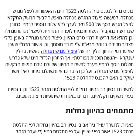
בונוס גדול לנכנסים להחלטה 1523 הינה האפשרות לפצל מגרש
מנחלה. למעשה פיצול המגרש מנחלה מאפשר לבעל המשק החקלאי
לפצל מגרש בסך של 500 מ״ר לערך ללא עלות נוספת לרמ״י. כמובן
שנדרשת במקביל הגשת תוכניות לועדה המחוזית לפיצול מגרש מנחלה
וכן למלא את דרישות רמ"י טרם ההיוון. פיצול מגרש מנחלה באופן כללי
מצריך מדידה בנוהל מבא"ת ע"י מודד מוסמך, וכן אישור מרמ"י שאכן
שולמו דמי ההיוון. הליך זה של
פיצול מגרש מנחלה
נעשית בהליך
שנקרא -״הגשת תוכנית מפורטת״. אך היתרון הגדול הינו שלא נדרש
תשלום נוסף לרמ״י מעבר לתשלום ההיוון ששולם טרם הגשת הבקשה
לפיצול מגרש מנחלה, ועל כן הדבר כדאי ומשתלם ביותר לאלו אשר
שוקלים האם להכנס להחלטה 1523.
למשרדנו נסיון רב בהיוון נחלות לפי החלטת מנהל 1523 וכן בזכויות
בעלי משקים חקלאיים, חברים באגודות שיתופיות וייצוג מושבים.
מתמחים בהיוון נחלות
כאמור, למשרד עו״ד ניר אביבי נסיון רב בהיוון נחלות לפי החלטת
מנהל 1523 אשר כפי שצויין ועל פי החלטת רמ״י (לשעבר מנהל