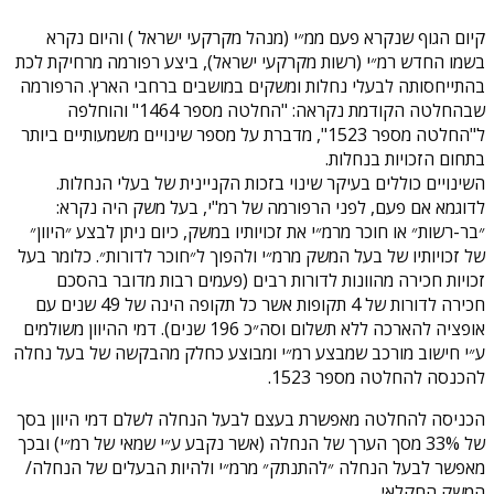
קיום הגוף שנקרא פעם ממ״י (מנהל מקרקעי ישראל ) והיום נקרא
בשמו החדש רמ״י (רשות מקרקעי ישראל), ביצע רפורמה מרחיקת לכת
בהתייחסותה לבעלי נחלות ומשקים במושבים ברחבי הארץ. הרפורמה
שבהחלטה הקודמת נקראה: "החלטה מספר 1464" והוחלפה
ל"החלטה מספר 1523", מדברת על מספר שינויים משמעותיים ביותר
בתחום הזכויות בנחלות.
השינויים כוללים בעיקר שינוי בזכות הקניינית של בעלי הנחלות.
לדוגמא אם פעם, לפני הרפורמה של רמ"י, בעל משק היה נקרא:
״בר-רשות״ או חוכר מרמ״י את זכויותיו במשק, כיום ניתן לבצע ״היוון״
של זכויותיו של בעל המשק מרמ״י ולהפוך ל״חוכר לדורות״. כלומר בעל
זכויות חכירה מהוונות לדורות רבים (פעמים רבות מדובר בהסכם
חכירה לדורות של 4 תקופות אשר כל תקופה הינה של 49 שנים עם
אופציה להארכה ללא תשלום וסה״כ 196 שנים). דמי ההיוון משולמים
ע״י חישוב מורכב שמבצע רמ״י ומבוצע כחלק מהבקשה של בעל נחלה
להכנסה להחלטה מספר 1523.
הכניסה להחלטה מאפשרת בעצם לבעל הנחלה לשלם דמי היוון בסך
של 33% מסך הערך של הנחלה (אשר נקבע ע״י שמאי של רמ״י) ובכך
מאפשר לבעל הנחלה ״להתנתק״ מרמ״י ולהיות הבעלים של הנחלה/
המשק החקלאי.