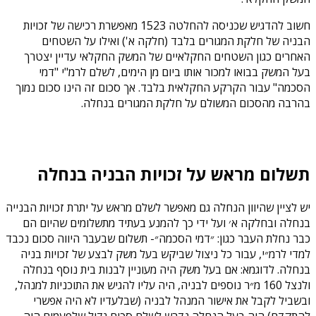
חשוב להדגיש שכניסה להחלטה 1523 מאפשרת רכישה של זכויות
הבניה של חלקת המגורים בלבד (חלקה א') ואילו על השטחים
האחרים כגון השטחים החקלאיים של המשק החקלאי עדיין יצטרך
בעל המשק בבואו למכור אותו ביום מן הימים, לשלם לרמ"י "דמי
הסכמה" עבור הקרקע החקלאית בלבד. אך סכום זה הינו סכום נמוך
בהרבה מהסכום המשולם על חלקת המגורים בנחלה.
תשלום מראש על זכויות הבניה בנחלה
יש לציין שהיוון הנחלה גם מאפשר לשלם מראש על יתרת זכויות הבנייה
בנחלה ובחלקה א׳ ועל ידי כך להמנע בעתיד מתשלומים שהיום הם
כבר נחלת העבר כגון: ״דמי הסכמה״- תשלום שבעבר היווה סכום נכבד
למדי לרמ״י, עבור כל ניצול שביקש בעל משק לבצע של זכויות בניה
בנחלה. לדוגמא: אם בעל משק היה מעוניין לבנות בית נוסף בנחלה
ולנצל 160 מ״ר נוספים לבניה, היה עליו להגיש את התוכניות למנהל,
ובשביל לקבל את אישור המנהל לבניה (שבלעדיו לא היה אפשרי
להתקדם) היה בעל הנחלה נדרש לשלם סכום גדול שלפעמים היה