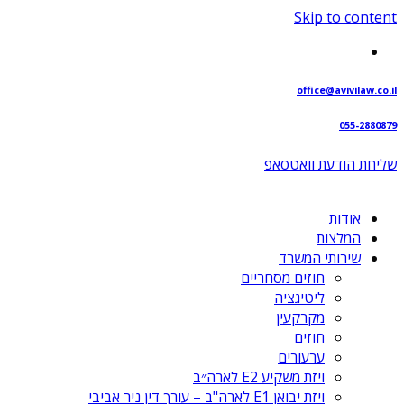
Skip to content
office@avivilaw.co.il
055-2880879
שליחת הודעת וואטסאפ⁩
אודות
המלצות
שירותי המשרד
חוזים מסחריים
ליטיגציה
מקרקעין
חוזים
ערעורים
ויזת משקיע E2 לארה״ב
ויזת יבואן E1 לארה"ב – עורך דין ניר אביבי