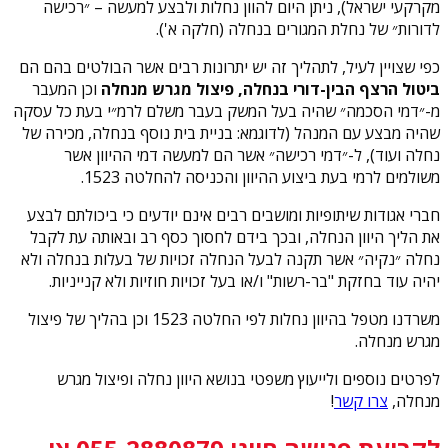
מקרקעי ישראל), ניתן היום להוון נחלות ולבצע למעשה – ״רכישה
לדורות״ של נחלת המגורים בנחלה (חלקה א').
כפי שצויין לעיל, לתהליך זה יש יתרונות רבים אשר הבולטים בהם הם
ביטול הרצף הבין-דורי בנחלה, פיצול מגרש מנחלה
וכן המעבר
מ-״דמי הסכמה״ שהיה בעל המשק בעבר משלם לרמ״י בעת כל עסקה
שהיה מבצע עם המנהל (לדוגמא: בניית בית נוסף בנחלה, מכירה של
נחלה ועוד), ל-״דמי רכישה״ אשר הם למעשה דמי ההיוון אשר
משולמים לרמי בעת ביצוע ההיוון והכניסה להחלטה 1523.
חברי אגודות שיתופיות ומושבים רבים אינם יודעים כי ביכולתם לבצע
את הליך היוון הנחלה, ובכך בידם לחסוך כסף רב ובאותה עת לקבל
נחלה ״נקיה״ אשר תקנה לבעל הנחלה זכויות של בעלות בנחלה ולא
יהיה עוד בחזקת "בר-רשות" ו/או בעל זכויות חוזיות ולא קנייניות.
משרדנו מטפל בהיוון נחלות לפי החלטה 1523 וכן בהליך של פיצול
מגרש מנחלה.
לפרטים נוספים ולייעוץ משפטי בנושא היוון נחלה ופיצול מגרש
מנחלה,
צרו קשר
!