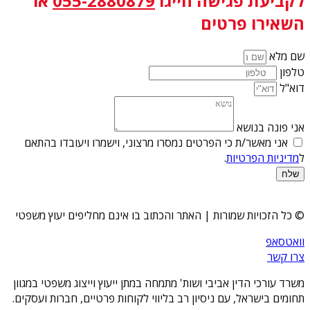
לקביעת פגישה
חייגו
055-2880879
או
השאירו פרטים
שם מלא
טלפון
דוא"ל
אני פונה בנושא
אני מאשר/ת כי הפרטים נמסרו מרצוני, וישמרו ויעובדו בהתאם
ל
מדיניות הפרטיות
.
שלח
© כל הזכויות שמורות | האתר והכתוב בו אינם מחליפים יעוץ משפטי
וואטסאפ
צרו קשר
משרד עורכי הדין אביבי ושות' מתמחה במתן ייעוץ וייצוג משפטי במגוון
תחומים בישראל, עם ניסיון רב בליווי לקוחות פרטיים, חברות ועסקים.