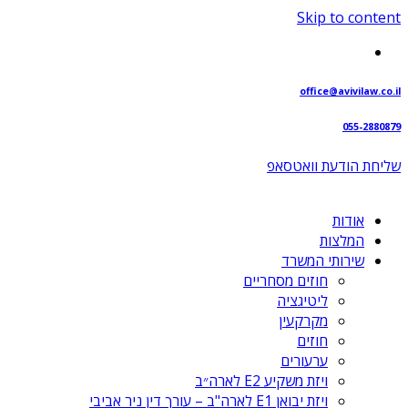
Skip to content
office@avivilaw.co.il
055-2880879
שליחת הודעת וואטסאפ⁩
אודות
המלצות
שירותי המשרד
חוזים מסחריים
ליטיגציה
מקרקעין
חוזים
ערעורים
ויזת משקיע E2 לארה״ב
ויזת יבואן E1 לארה"ב – עורך דין ניר אביבי