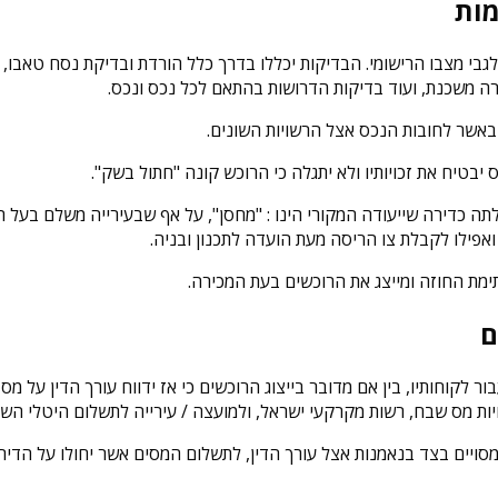
מות
לגבי מצבו הרישומי. הבדיקות יכללו בדרך כלל הורדת ובדיקת נסח טאבו,
ה משכנת, ועוד בדיקות הדרושות בהתאם לכל נכס ונכס.
באשר לחובות הנכס אצל הרשויות השונים.
יבטיח את זכויותיו ולא יתגלה כי הרוכש קונה "חתול בשק".
 כדירה שייעודה המקורי הינו : "מחסן", על אף שבעירייה משלם בעל הנ
 ואפילו לקבלת צו הריסה מעת הועדה לתכנון ובניה.
ימת החוזה ומייצג את הרוכשים בעת המכירה.
ם
ר לקוחותיו, בין אם מדובר בייצוג הרוכשים כי אז ידווח עורך הדין על 
רשויות מס שבח, רשות מקרקעי ישראל, ולמועצה / עירייה לתשלום היטלי ה
יים בצד בנאמנות אצל עורך הדין, לתשלום המסים אשר יחולו על הדירה 