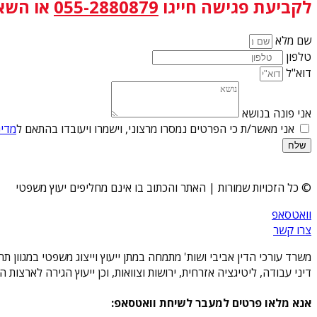
לקביעת פגישה
חייגו
055-2880879
או השא
שם מלא
טלפון
דוא"ל
אני פונה בנושא
אני מאשר/ת כי הפרטים נמסרו מרצוני, וישמרו ויעובדו בהתאם ל
מדינ
שלח
© כל הזכויות שמורות | האתר והכתוב בו אינם מחליפים יעוץ משפטי
וואטסאפ
צרו קשר
משרד עורכי הדין אביבי ושות' מתמחה במתן ייעוץ וייצוג משפטי במגוון 
דיני עבודה, ליטיגציה אזרחית, ירושות וצוואות, וכן ייעוץ הגירה לארצו
אנא מלאו פרטים למעבר לשיחת וואטסאפ: