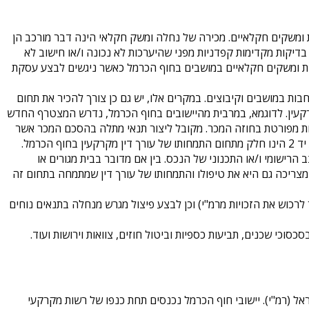
 ומשקים חקלאיים. מכירה של נחלה ומשק חקלאי הינה דבר מורכב הן
בדיקות מקדימות קפדניות מפני שהיערכות לא נכונה ו/או חישוב לא
חלות ומשקים חקלאיים במושבים בחוף הכרמל כאשר ניגשים לבצע עסקת
עין רבות אחרות שנעשות הינן עסקאות של מכירת בתים ודירות יד 2 וכן הרחבות במושבים וקיבוצים. במקרים אלו, יש גם כן צורך להכיר את תחום
רקעין. לדוגמא, במרבית מהיישובים בחוף הכרמל, נדרש המצטרף החדש
סות מפורטת בחוזה המכר. מקובל ליצור תנאי מתלה בהסכם המכר אשר
רמל.
ישומי ו/או התכנוני של הנכס. בין אם מדובר בבית מגורים או
צריכה גם היא את טיפולו והתמחותו של עורך דין שמתמחה בתחום זה
 לרכוש את הזכויות מרמ"י) וכן לבצע פיצול מגרש מנחלה בתנאים נוחים
סוכי שכנים, תביעות כספיות וביטול חוזים, צוואות וירושות ועוד.
 (רמ"י). יישובי חוף הכרמל נכנסים תחת כנפו של רשות מקרקעי