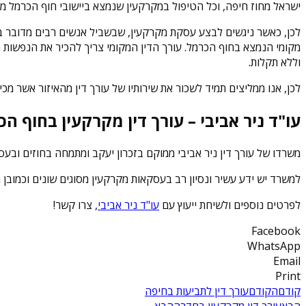
ישראל מחוז חיפה, וכל הטיפול במקרקעין שנמצא ביישובי חוף הכרמל מ
לכן, כאשר ניגשים לבצע עסקת מקרקעין, שבשביל אנשים רבים מדובר בע
מקומי הנמצא בחוף הכרמל. עורך הדין המקומי צריך להכיר את הנפשות
וללא תקלות.
לכן, אנו ממליצים תמיד לשכור את שירותיו של עורך דין מהאיזור אשר מ
עו"ד ניר אביבי – עורך דין מקרקעין בחוף ה
משרדו של עורך דין ניר אביבי ממוקם בזכרון יעקב ומתמחה בחוזים ובע
למשרד יש ידע עשיר ונסיון רב בעסקאות מקרקעין מסוגים שונים וכמובן
לפרטים נוספים ולשיחת ייעוץ עם
עו"ד ניר אביבי
, צרו קשר!
Facebook
WhatsApp
Email
Print
קודם
הקודם
עורך דין לתביעות בחיפה
הבא
עורך דין מקרקעין בחדרה
הבא