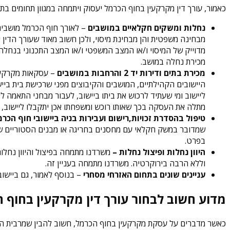
כאמור, עורך דין מקרקעין בחוף הכרמל יעסוק ויתמחה במגוון תחומים בת
נחלות ומשקים חקלאיים במושבים
– לאורך חוף הכרמל מושבים
מבחינה משפטית והן מבחינת מיסוי, ולכן חשוב מאוד שעורך הדי
מדוייק של המיסוי ו/או המצב המשפטי ו/או המצב התכנוני בנחלה
מכירת נחלה במושב.
מכירת בתים ודירות יד 2 והרחבות במושבים
היישובים הקהילתיים, המושבים והקיבוצים מפני שרכישת בית בי
ליישוב ומי שעתיד לרכוש את ביתו ביישוב, לעבור מבחני התאמה 
מתלה את העסקה בכך שאותו רוכש ומשפחתו אכן יתקבלו ליישוב, שכן אם לא, ההסכם יראה כמבוט
טיפול בהסדרת זכויות,רישום ועבירות בניה ביישובי חוף הכרמ
שמדובר במשק חקלאי עם מחסנים בחריגה או מבנים הסטוריים שיש
בפרט.
היוון נחלות ופיצול נחלות –
משרדנו מתמחה בפיצול והיוון נחלות
וללא הרבה בירוקרטיה. משרדנו מתמחה בעניין זה.
עניינים שונים בתחום האזרחי מסחרי
– בנוסף לאמור, גם ביישובי
מדוע חשוב לבחור עורך דין מקרקעין בחוף 
כאשר מדברים על עסקת מקרקעין בחוף הכרמל, חשוב להבין שמרבית הייש