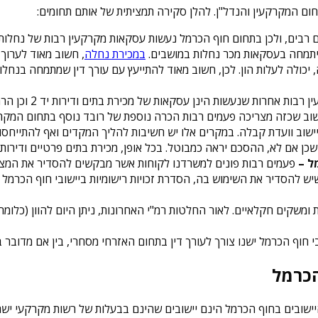
חום המקרקעין והנדל"ן. להלן סקירה תמציתית של אותם תחומים:
 רבים, ולכן בתחום חוף הכרמל נעשות עסקאות מקרקעין רבות של נחלות
ן יתמחה בעסקאות מכר נחלות במושבים.
במכירת נחלה
, חשוב מאוד לערוך 
, יכולה לעלות הון. לכן, חשוב מאוד להתייעץ עם עורך דין שמתמחה בנ
– עסקאות מקרק
ישוב שכזה מצריכה פעמים רבות הכרה נוספת של רובד נוסף בתחום המק
ליישוב וועדת קבלה. במקרים אלו יש חשיבות להליך המקדים ואף להתייח
ל. בכל אופן, מכירת בתים פרטיים ודירות יד 2 הינו חלק מתחום התמחותו של עורך דין מקרקעין בחוף הכ
ל –
פעמים רבות פונים למשרדנו לקוחות אשר מבקשים להסדיר את המצב הר
 להסדיר את השימוש בה, הסדרת זכויות רישומיות ביישובי חוף הכרמל מ
 ומשקים חקלאיים. לאור החלטות רמ"י האחרונות, ניתן היום להוון (כלומר
 חוף הכרמל ישנו צורך לעורך דין בתחום האזרחי מסחרי, בין אם מדובר בסכ
הכרמל
ובים בחוף הכרמל הינם יישובים שהינם בבעלות של רשות מקרקעי ישראל