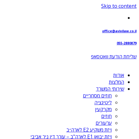
Skip to content
office@avivilaw.co.il
055-2880879
שליחת הודעת וואטסאפ⁩
אודות
המלצות
שירותי המשרד
חוזים מסחריים
ליטיגציה
מקרקעין
חוזים
ערעורים
ויזת משקיע E2 לארה״ב
ויזת יבואן E1 לארה"ב – עורך דין ניר אביבי