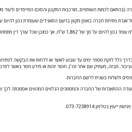
(בהתאם לכמות השותפים, מורכבות התקנון והסכם המייסדים ולעוד מש
ת פתיחת חברה באופן מקוון ברשם התאגידים שעומדת נכון להיום על 2,182 ש"ח
כל עורך דין מתמחר את השירות בהתאם לראות עיניו.
בדרך כלל לוקח מספר ימים עד שבוע לאשר או לדחות את הבקשה לפתיח
יבור, מבזה, מעתיק שם אחר וכו'), חוסר זהות או מידע חסר באשר לפרטי ב
פסים ולשלוח בשנית לרשם החברות.
תעודה ההתאגדות של החברה והמסמכים הנלווים המהווים אסמכתה לכך 
ץ בטלפון 073-7238914.