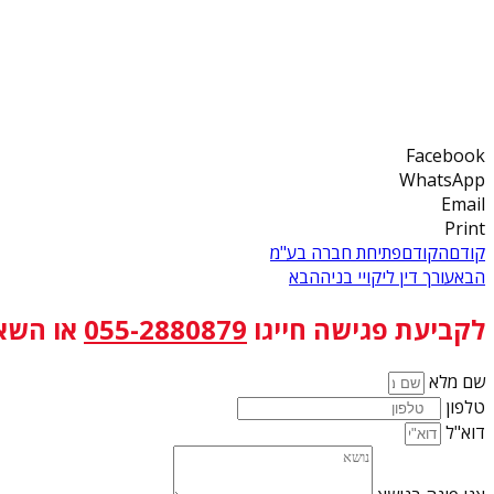
Facebook
WhatsApp
Email
Print
קודם
הקודם
פתיחת חברה בע"מ
הבא
עורך דין ליקויי בניה
הבא
לקביעת פגישה
חייגו
055-2880879
או השא
שם מלא
טלפון
דוא"ל