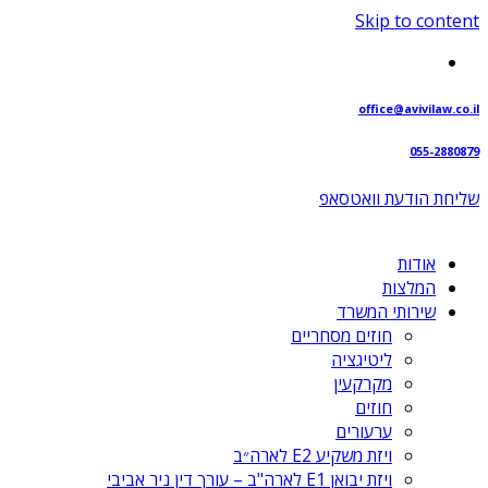
Skip to content
office@avivilaw.co.il
055-2880879
שליחת הודעת וואטסאפ⁩
אודות
המלצות
שירותי המשרד
חוזים מסחריים
ליטיגציה
מקרקעין
חוזים
ערעורים
ויזת משקיע E2 לארה״ב
ויזת יבואן E1 לארה"ב – עורך דין ניר אביבי