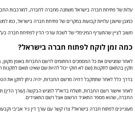
עלות של פתיחת חברה בישראל משתנה מחברה לחברה, למורכבות החברה 
כמובן שישנן עלויות קבועות במקרים של פתיחת חברה בישראל, כמו למשל אגר
חשוב לציין שהתעריף המינימלי של לשכת עורכי הדין לפתיחת חברה בע"מ עומד נכון להיום על סך של 1,862 ש"ח, אך כמובן ש
כמה זמן לוקח לפתוח חברה בישראל?
לאחר שמגישים את כל המסמכים החתומים לרשם החברות באופן מקוון, 
תקין בהתאם לתקנות (שם לא חוקי יכול להיות שם שאינו תואם לתקנות הצ
בדרך כלל לאחר שתתקבל דחיה מרשם החברות, יהיה ניתן לתקן את הט
לאחר אישור רשם החברות, תשלח בדוא"ל למגיש הבקשה (עורך הדין) 
החברה, שהוא מספר התאגיד הרשום אצל רשם התאגידים.
מעוניינים לפתוח חברה בישראל? צרו קשר עם עורך דין ניר אביבי וקבעו פגישת ייעו