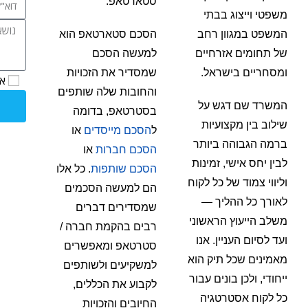
סטארטאפ.
משפטי וייצוג בבתי
המשפט במגוון רחב
הסכם סטארטאפ הוא
של תחומים אזרחיים
למעשה הסכם
ומסחריים בישראל.
שמסדיר את הזכויות
אנ
והחובות שלה שותפים
המשרד שם דגש על
בסטרטאפ, בדומה
שילוב בין מקצועיות
ל
הסכם מייסדים
או
ברמה הגבוהה ביותר
הסכם חברות
או
לבין יחס אישי, זמינות
הסכם שותפות
. כל אלו
וליווי צמוד של כל לקוח
הם למעשה הסכמים
לאורך כל ההליך —
שמסדירים דברים
משלב הייעוץ הראשוני
רבים בהקמת חברה /
ועד לסיום העניין. אנו
סטרטאפ ומאפשרים
מאמינים שכל תיק הוא
למשקיעים ולשותפים
ייחודי, ולכן בונים עבור
לקבוע את הכללים,
כל לקוח אסטרטגיה
החיובים והזכויות