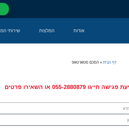
אודות
המלצות
שירותי המ
דף הבית
»
הסכם סטארטאפ
עת פגישה
חייגו
055-2880879
או השאירו פרטים