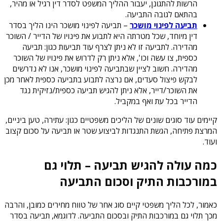
הרשות להתגונן, יעבור ההליך המשפט לסדר דין רגיל או מהיר,
בהתאם לגובה התביעה.
תביעה לפינוי מושכר
– תביעה לפינוי מושכר הינו הליך בסדר
דין מיוחד, שכל מטרתה היא לתבוע את פינויו של הדייר / השוכר
מהדירה. לתביעה זו לא ניתן לצרף עוד תביעות כגון: תביעה
כספית, צו עשה וכו', אלא ניתן רק לדרוש את פינויו של השוכר
מהדירה. חשוב לציין שבתביעה לפינוי מושכר, אנו לא נדרשים
לבקש פיצול סעדים, אם נרצה לתבוע בתביעה כספית לאחר מכן
את השוכר/דייר, אלא ניתן להגיש תביעה כספית/נזיקית נגד
הדייר בכל עת ואף במקביל.
קיימים עוד סוגים שונים של הליכים משפטיים כגון: עתירה, טען ביניים,
המרצת פתיחה, הגשת התנגדות לביצוע שטר או תביעה על סכום קצוב
ועוד.
כמה עולה להגיש תביעה – תלוי גם
במורכבות התיק וסכום התביעה
כאמור, לכל הליך משפטי קיים סוג אחר של טווח מחירים כמובן, והרבה
מכך תלוי גם במורכבות התיק ובסכום התביעה. לדוגמא, תביעה בסדר