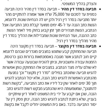
והצדק בהליך המשפטי.
תביעה בסדר דין מהיר
– תביעה בסדר דין מהיר הינה תביעה
כספית עד לסכום של 75,000 ש"ח אשר אמורה להתקיים מהר
יותר מתביעה בסדר דין רגיל ולכן יש לה הנחיות שונות. לדוגמא,
הגשת כתב הגנה עד ל-45 ימים ממועד קבלת כתב התביעה אצל
הנתבע, הגשת תצהירים תוך זמן קבוע בחוק מיד לאחר הגשת
כתב ההגנה, ועוד הנחיות שונות שמבדילות את ההליך בסדר דין
מהיר מהליך בסדר דין רגיל.
תביעה בסדר דין מקוצר
– תביעה בסדר דין מקוצר הינה
תביעה שהמחוקק קבע שתוגש במצבים מוגדרים שבהם לדוגמא
קיים חוב לנתבע אשר מגובה באסמכתאות ברורות כגון: כרטסת,
הזמנות עבודה וחשבוניות, וניתן להוכיח שבוצעה עבודה אשר
לא שולם עליה מצד הנתבע. במצבים אלו המחוקק נותן אפשרות
להגיש תביעה שתוכתב במילים: "סדר דין מקוצר" וכך נמנעת
מהנתבע האפשרות להגיש כתב הגנה, אלא יכול הנתבע להגיש
תוך 30 ימים לאחר שקיבל לידיו את כתב התביעה, "בקשת רשות
להתגונן", שמשמעותה היא שהנתבע מבקש רשות להגיש כתב
הגנה, שכן אם יקבע על ידי בית המשפט לאחר דיון שיתקיים
בעניין, שלא ניתנת לנתבע להגיש כתב הגנה, ינתן פסק דין על
יסוד התביעה בלבד. באם בית המשפט יחליט לקבל את בקשת