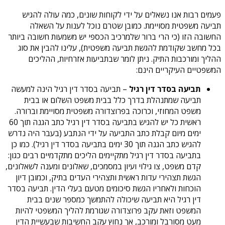
פעמים רבות אנו נשאלים על ידי לקוחות שונים, כמה עולה להגיש
תביעה משפטית מסויימת. כמובן שטרם נוכל לענות על השאלה
החשובה הזו (כי הרי ברור שלמרכיב הכספי יש משמעות חשובה ביותר
בכל מחשב שקודמת להגשת תביעה משפטית), עלינו להבין את סוג
ההליך ומורכבות התיק. ניתן לומר שבתביעות אזרחיות, ההליכים
המשפטיים העיקריים הינם:
תביעה בסדר דין רגיל
– תביעה בסדר דין רגיל הינה למעשה
תביעה שמתנהלת בדרך כלל בבית משפט השלום או בבית
משפט המחוזי, וכרוכה בפרוצדורה משפטית מסויימת וברורה.
ראשית כל יש להגיש בתביעה בסדר דין רגיל כתב הגנה תוך 60
ימים מיום קבלת כתב התביעה על ידי הנתבע (בעבר היה נדרש
להגיש כתב הגנה תוך 30 ימים בתביעה בסדר דין רגיל). כמו כן
בתביעה בסדר דין רגיל מתקיימים הליכים מתקדמיים רבים כגון:
קדם משפט, צו גילוי ועיון במסמכים, שאלונים ומענה לשאלונים,
הגשת תצהירי עדות ראשית ותצהירי העדים בתיק, וכמובן דיון
הוכחות ולאחריו הגשת סיכומים מטעם בעלי הדין. תביעה בסדר
דין רגיל היא תביעה שיכולה להתמשך כמספר שנים בבית
המשפט וזאת עקב פרוצדורה שגורמת להליך המשפטי להיות
מעט מסורבל ומורכב, אך נחוץ עקב החשיבות שבעשיית הדין