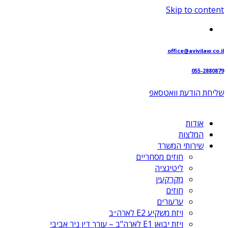
Skip to content
office@avivilaw.co.il
055-2880879
שליחת הודעת וואטסאפ⁩
אודות
המלצות
שירותי המשרד
חוזים מסחריים
ליטיגציה
מקרקעין
חוזים
ערעורים
ויזת משקיע E2 לארה״ב
ויזת יבואן E1 לארה"ב – עורך דין ניר אביבי