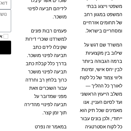
שוכרים אשר קיבלו
משפטי וייצוג בבתי
לידיהם תביעה לפינוי
המשפט במגוון רחב
מושכר.
של תחומים אזרחיים
ומסחריים בישראל.
פעמים רבות פונים
אנ
למשרדנו שוכרי דירות
המשרד שם דגש על
שקיבלו לידם כתב
שילוב בין מקצועיות
תביעה לפינוי מושכר.
ברמה הגבוהה ביותר
בדרך כלל קבלת כתב
לבין יחס אישי, זמינות
תביעה לפינוי מושכר
וליווי צמוד של כל לקוח
כרוך בלחץ רב וחרדה
לאורך כל ההליך —
עבור השוכרים וזאת
משלב הייעוץ הראשוני
מפני שמדובר על
ועד לסיום העניין. אנו
תביעה לפינויי מהדירה
מאמינים שכל תיק הוא
תוך זמן קצר.
ייחודי, ולכן בונים עבור
כל לקוח אסטרטגיה
במאמר זה נפרט