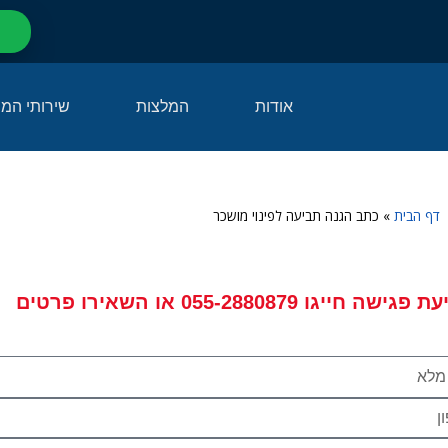
אודות
המלצות
שירותי המ
דף הבית
»
כתב הגנה תביעה לפינוי מושכר
עת פגישה
חייגו
055-2880879
או השאירו פרטים