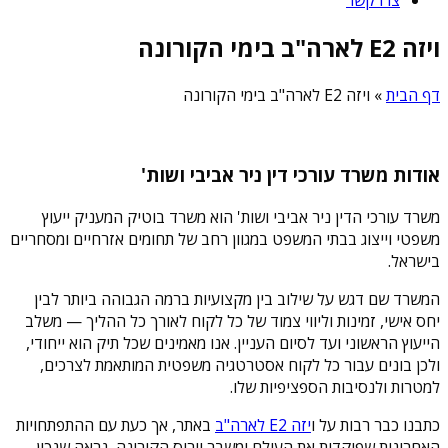
ויזה E2 לארה"ב בימי הקורונה
דף הבית
»
ויזה E2 לארה"ב בימי הקורונה
אודות משרד עורכי דין ניר אביבי ושות'
משרד עורכי הדין ניר אביבי ושות' הוא משרד בוטיק המעניק ייעוץ
משפטי וייצוג בבתי המשפט במגוון רחב של תחומים אזרחיים ומסחריים
בישראל.
המשרד שם דגש על שילוב בין מקצועיות ברמה הגבוהה ביותר לבין
יחס אישי, זמינות וליווי צמוד של כל לקוח לאורך כל ההליך — משלב
הייעוץ הראשוני ועד לסיום העניין. אנו מאמינים שכל תיק הוא ייחודי,
ולכן בונים עבור כל לקוח אסטרטגיה משפטית המותאמת לצרכים,
למטרות ולנסיבות הספציפיות שלו.
כתבנו כבר רבות על ו
יזה E2 לארה"ב
באתר, אך כעת עם ההתפתחויות
האחרונות שפוקדות את העולם ומשבר וירוס הקורונה, נראה שנכון