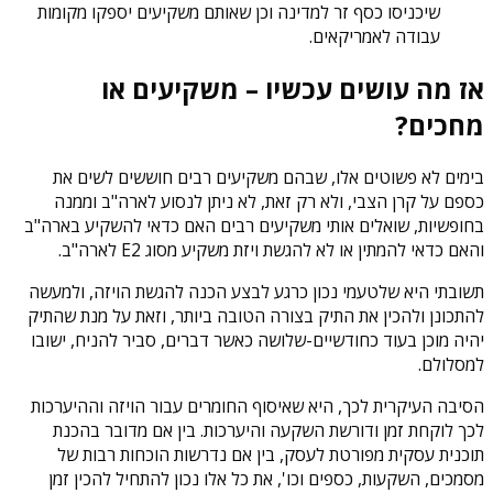
שיכניסו כסף זר למדינה וכן שאותם משקיעים יספקו מקומות
עבודה לאמריקאים.
אז מה עושים עכשיו – משקיעים או
מחכים?
בימים לא פשוטים אלו, שבהם משקיעים רבים חוששים לשים את
כספם על קרן הצבי, ולא רק זאת, לא ניתן לנסוע לארה"ב וממנה
בחופשיות, שואלים אותי משקיעים רבים האם כדאי להשקיע בארה"ב
והאם כדאי להמתין או לא להגשת ויזת משקיע מסוג E2 לארה"ב.
תשובתי היא שלטעמי נכון כרגע לבצע הכנה להגשת הויזה, ולמעשה
להתכונן ולהכין את התיק בצורה הטובה ביותר, וזאת על מנת שהתיק
יהיה מוכן בעוד כחודשיים-שלושה כאשר דברים, סביר להניח, ישובו
למסלולם.
הסיבה העיקרית לכך, היא שאיסוף החומרים עבור הויזה וההיערכות
לכך לוקחת זמן ודורשת השקעה והיערכות. בין אם מדובר בהכנת
תוכנית עסקית מפורטת לעסק, בין אם נדרשות הוכחות רבות של
מסמכים, השקעות, כספים וכו', את כל אלו נכון להתחיל להכין זמן