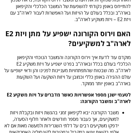
להתייחס באופן נקודתי להשפעות של המשבר הכלכלי והקיפאון
בארה"ב ובכלל בעולם על הויזות ועל האפשרות לעבור לארה"ב עם
ויזת E2 – ויזת משקיע לארה"ב.
האם וירוס הקורונה ישפיע על מתן ויזת E2
לארה"ב למשקיעים?
מוקדם עוד לדעת איך וירוס הקורונה והמשבר הנוכחי והקיפאון
הכלכלי בעולם בכלל ובארה"ב בפרט ישפיע על ויזת משקיע E2
לארה"ב. מה שבטוח שהתפתחויות מעניינות לפנינו והן ודאי ישפיעו על
עולם ההגירה באופן כללי וכמובן על ויזות השקעה ועל השקעות
בארה"ב באופן יותר ממוקד.
לטעמי ישנן מספר אפשרויות כאשר מדברים על ויזת משקיע E2
לארה"ב ומשבר הקורונה:
משבר הקורונה יבא לקיפאון זמני בהגשת ויזות ובקבלת ויזות
למשקיעים, אך כעבור מספר חודשים ולאחר חלוף הסערה,
ידפקו משקיעים רבים על דלתי השגרירות ולמעשה מאות אם לא
אלפי בקשות יוגשו במקביל ובמהירות לקונסוליה האמריקאית