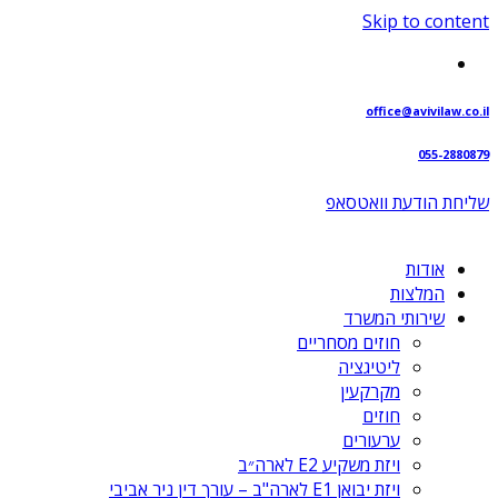
Skip to content
office@avivilaw.co.il
055-2880879
שליחת הודעת וואטסאפ⁩
אודות
המלצות
שירותי המשרד
חוזים מסחריים
ליטיגציה
מקרקעין
חוזים
ערעורים
ויזת משקיע E2 לארה״ב
ויזת יבואן E1 לארה"ב – עורך דין ניר אביבי