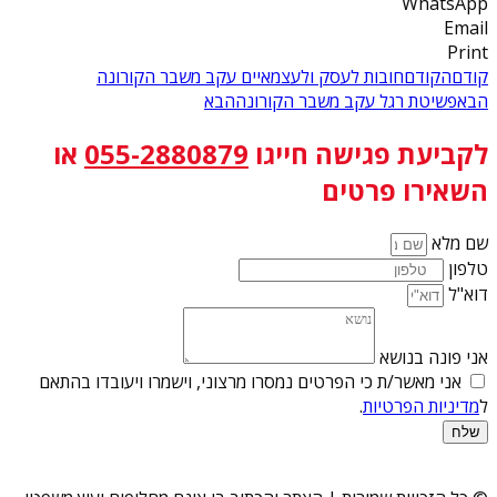
WhatsApp
Email
Print
קודם
הקודם
חובות לעסק ולעצמאיים עקב משבר הקורונה
הבא
פשיטת רגל עקב משבר הקורונה
הבא
לקביעת פגישה
חייגו
055-2880879
או
השאירו פרטים
שם מלא
טלפון
דוא"ל
אני פונה בנושא
אני מאשר/ת כי הפרטים נמסרו מרצוני, וישמרו ויעובדו בהתאם
ל
מדיניות הפרטיות
.
שלח