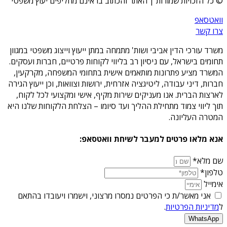
© כל הזכויות שמורות | האתר והכתוב בו אינם מחליפים יעוץ משפטי
וואטסאפ
צרו קשר
משרד עורכי הדין אביבי ושות' מתמחה במתן ייעוץ וייצוג משפטי במגוון
תחומים בישראל, עם ניסיון רב בליווי לקוחות פרטיים, חברות ועסקים.
המשרד מציע פתרונות מותאמים אישית בתחומי המשפחה, מקרקעין,
חברות, דיני עבודה, ליטיגציה אזרחית, ירושות וצוואות, וכן ייעוץ הגירה
לארצות הברית. אנו מעניקים שירות מקיף, אישי ומקצועי לכל לקוח,
תוך ליווי צמוד מתחילת ההליך ועד סיומו – הצלחת הלקוחות שלנו היא
המטרה העליונה.
אנא מלאו פרטים למעבר לשיחת וואטסאפ:
שם מלא*
טלפון*
אימייל
אני מאשר/ת כי הפרטים נמסרו מרצוני, וישמרו ויעובדו בהתאם
ל
מדיניות הפרטיות
.
WhatsApp