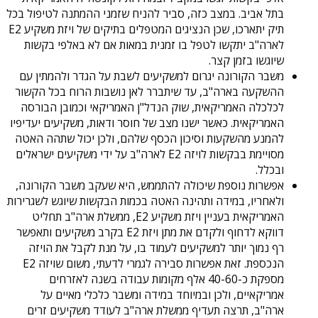
בתל אביב. במצב כזה, סביר להניח שזמני ההמתנה לטיפול בכל
תיק יתארכו, שכן הנציגים המטפלים בתיקים של ויזת משקיע E2
לארה"ב יתקשו לטפל בו זמנית במאות אם לא באלפי בקשות
שיוגשו בזמן קצר.
משבר הקורונה יגרום למשקיעים לשבת על הגדר ולהמתין עם
ההשקעה בארה"ב, עד שיתברר לאן נושבות הרוח בכל הקשור
לכלכלה האמריקאית, שוק הנדל"ן האמריקאי וכמובן הבורסה
האמריקאית. כאשר ישנו מצב של חוסר ודאות, משקיעים יעדיפיו
להמנע מהשקעות וסיכון הכסף שלהם, ולכן יכול שתהה האטה
מסויימת בבקשות לויזה E2 לארה"ב על ידי משקיעים ישראלים
ובכלל.
אפשרות נוספת שיכולה להתממש, היא שעקב משבר הקורונה,
ולאחריו, במידה ותהינה האטה בכמות הבקשות שיוגש לשגרירות
האמריקאית בעניין ויזת משקיע E2, ממשלת ארה"ב תחליט
דווקא לדחוף ולקדם את מתן ויזת E2 בקרב משקיעים ותאפשר
רף נמוך יותר למשקיעים לעמוד בו, על מנת לקבל את הויזה
הנכספת. זאת אפשרות סבירה לגמרי לדעתי, משום שויזה E2
מספקת כ-40-60 אלף מקומות עבודה בשנה לאזרחים
אמריקאיים, ולכן ובמיוחד במידה ומשבר כלכלי מאיים על
ארה"ב, תרצה תעדיף ממשלת ארה"ב לעודד משקיעים זרים