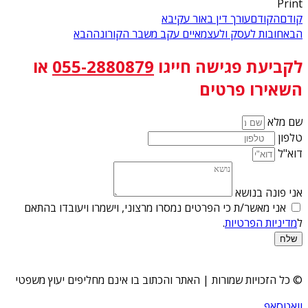
Print
קודם
הקודם
עורך דין באור עקיבא
הבא
חובות לעסק ולעצמאיים עקב משבר הקורונה
הבא
לקביעת פגישה
חייגו
055-2880879
או
השאירו פרטים
שם מלא
טלפון
דוא"ל
אני פונה בנושא
אני מאשר/ת כי הפרטים נמסרו מרצוני, וישמרו ויעובדו בהתאם
ל
מדיניות הפרטיות
.
שלח
© כל הזכויות שמורות | האתר והכתוב בו אינם מחליפים יעוץ משפטי
וואטסאפ