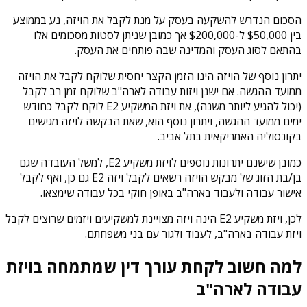
הסכום הנדרש להשקעה בעסק על מנת לקבל את הויזה, נע בממוצע
בין $50,000 ל-$200,000 אך כמובן שניתן לסטות מסכומים אלו
בהתאם לסוג העסק והמדינה שבה פותחים את העסק.
יתרון נוסף של הויזה הינו הזמן הקצר יחסית שלוקח לקבל את הויזה
ממועד ההגשה. אם ישנן ויזות עבודה לארה"ב שלוקח זמן רב לקבל
(יכול להגיע ליותר משנה), את ויזת המשקיע E2 לוקח לקבל כחודש
ימים ממועד ההגשה, ויתרון נוסף הוא, שאת הבקשה לויזה מגישים
בקונסוליה האמריקאית בתל אביב.
כמובן שישנם יתרונות נוספים לויזת משקיע E2, למשל העובדה שגם
בן/בת הזוג של מבקש הויזה רשאים לקבל ויזה E2 גם כן, ואף לקבל
אישור עבודה ולעבוד בארה"ב באופן חוקי בכל עבודה שימצאו.
לכן, ויזת משקיע E2 הינה ויזה מצויינת למשקיעים ויזמים שרוצים לקבל
ויזת עבודה בארה"ב, לעבוד ולגור עם בני משפחתם.
למה חשוב לקחת עורך דין שמתמחה בויזת
עבודה לארה"ב