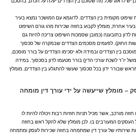
ן יש לדאוג שכל מה שסוכם בין הצדדים יעלה על הכתב בהסכם
 שיפוט מקומית בין הצדדים. לדוגמא עם המושכר נמצא בעיר
בעיר אחרת, מומלץ לקבוע בחוזה שכירות מהו גורם השיפוט
ת לדון בתובענה (כמובן שסמכות השיפוט צריכה להיות גם
שות החוק). לפעמים מסכמים הצדדים שבמקרה של סכסוך
וסכם בין הצדדים ובמידה ולא יסכימו הצדדים על בורר מוסכם,
משל יו"ר לשכת עורכי הדין) בורר מטעמו לדון בסכסוך. במידה
מראש שבורר ידון בכל סכסוך שעשוי להתגלע בין הצדדים, מומלץ
ק – מומלץ שייעשה על ידי עורך דין מומחה
חוזה מורכב, אשר מכיל תניות חוזיות רבות ויכולה להיות לו
העסקים המעורבים בו. לכן מומלץ שלא להקל ראש בחוזה
ת שירותיו של עורך דין שמתמחה בחוזה שכירות לעסק ומתמחה