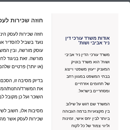
חוזה שכירות לעס
חוזה שכירות לעסק הינ
אודות משרד עורכי דין
נועד בשביל להסדיר את
ניר אביבי ושות'
עוסק מורשה, ובין המש
משרד עורכי הדין ניר אביבי
מורשה. זאת בניגוד לחו
ושות' הוא משרד בוטיק
(או יותר) פרטיים שלה
המעניק ייעוץ משפטי וייצוג
בבתי המשפט במגוון רחב
בדיוק מסיבה זו, הסכם
של תחומים אזרחיים
את המשרד/החנות/המפעל
ומסחריים בישראל.
השוכר ועל כן מקובל ל
המשרד שם דגש על שילוב
מסיבות אלו, חשוב לשים
בין מקצועיות ברמה הגבוהה
ביותר לבין יחס אישי, זמינות
שכירות לעסק אשר מהוו
וליווי צמוד של כל לקוח