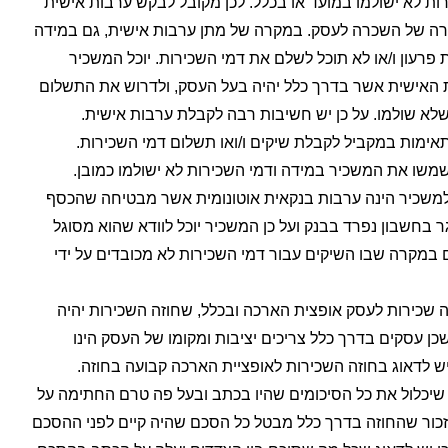
ת לא ישולמו במועד או בכלל. לכן מקובל לבקש ערבות אישית
ה של השכרה לעסק. במקרה של מתן ערבות אישית, גם במידה
רעון ו/או לא תוכל לשלם את דמי השכירות. יוכל המשכיר
ת האישית אשר בדרך כלל יהיה בעל העסק, ולדרוש את התשלום
לא שולמו. על כן יש חשיבות רבה לקבלת ערבות אישית.
אימות במקביל לקבלת שיקים ו/ואו תשלום דמי השכירות.
משו את המשכיר במידה ודמי השכירות לא ישולמו כמובן.
משכיר הינה ערבות בנקאית אוטונומית אשר מבטיחה שהכסף
בחשבון נפרד בבנק ועל כן המשכיר יוכל לוודא שהוא מסוגל
 במקרה שבו השיקים עבור דמי השכירות לא מכובדים על ידי
 שכירות לעסק אופצית הארכה ובכלל, שחוזה השכירות יהיה
שכן עסקים בדרך כלל צריכים יציבות ומקומו של העסק הינו
ן יש לדאוג בחוזה השכירות לאופציית הארכה קבועה בחוזה.
 שיכלול את כל הסיכומים שהיו בכתב ובעל פה טרם החתימה על
לזכור שהחוזה בדרך כלל מבטל כל הסכם שהיה קיים לפני ההסכם