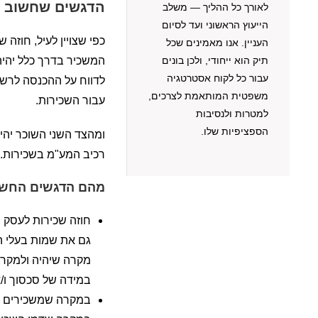
הדגשים שחשוב ש
לאורך כל ההליך — משלב
הייעוץ הראשוני ועד לסיום
כפי שצויין לעיל, חוזה
העניין. אנו מאמינים שכל
תיק הוא ייחודי, ולכן בונים
המשכיר בדרך כלל יהיה
עבור כל לקוח אסטרטגיה
לדווח על ההכנסה לרשו
משפטית המותאמת לצרכים,
עבור השכירות.
למטרות ולנסיבות
הספציפיות שלו.
ומהצד השני השוכר יהיה
רכיב המע"מ בשכירות.
מהם הדגשים החשוב
חוזה שכירות לעסק 
גם את שמות בעלי ה
מקרה שיהיה ולמקרה
במידה של סכסוך ו/א
במקרה שמשכירים את