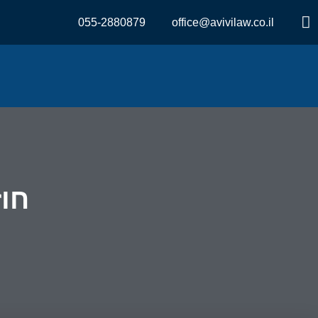
055-2880879
office@avivilaw.co.il
חוז