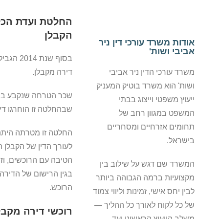
החלטת ועדת הכלכ
הקבלן
אודות משרד עורכי דין ניר
אביבי ושות'
בסוף שנ
משרד עורכי הדין ניר אביבי
דירה מקבלן.
ושות' הוא משרד בוטיק המעניק
ייעוץ משפטי וייצוג בבתי
שבהחלטה זו הוחרגו דירות יוקרה של 6
המשפט במגוון רחב של
תחומים אזרחיים ומסחריים
החלטה זו מטרתה היתה
בישראל.
לעורך הדין של הקבלן 
הטיבה עם הרוכשים, וז
המשרד שם דגש על שילוב בין
בגין הרישום של הדירה
מקצועיות ברמה הגבוהה ביותר
הרוכש.
לבין יחס אישי, זמינות וליווי צמוד
של כל לקוח לאורך כל ההליך —
רוכשי דירה מקבל
משלב הייעוץ הראשוני ועד