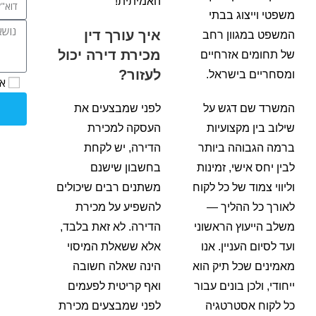
האמיתית!
משפטי וייצוג בבתי
איך עורך דין
המשפט במגוון רחב
מכירת דירה יכול
של תחומים אזרחיים
לעזור?
ומסחריים בישראל.
אנ
המשרד שם דגש על
לפני שמבצעים את
שילוב בין מקצועיות
העסקה למכירת
ברמה הגבוהה ביותר
הדירה, יש לקחת
לבין יחס אישי, זמינות
בחשבון שישנם
וליווי צמוד של כל לקוח
משתנים רבים שיכולים
לאורך כל ההליך —
להשפיע על מכירת
משלב הייעוץ הראשוני
הדירה. לא זאת בלבד,
ועד לסיום העניין. אנו
אלא ששאלת המיסוי
מאמינים שכל תיק הוא
הינה שאלה חשובה
ייחודי, ולכן בונים עבור
ואף קריטית לפעמים
כל לקוח אסטרטגיה
לפני שמבצעים מכירת