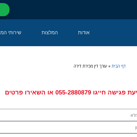
אודות
המלצות
שירותי המ
דף הבית
»
עורך דין מכירת דירה
עת פגישה
חייגו
055-2880879
או השאירו פרטים