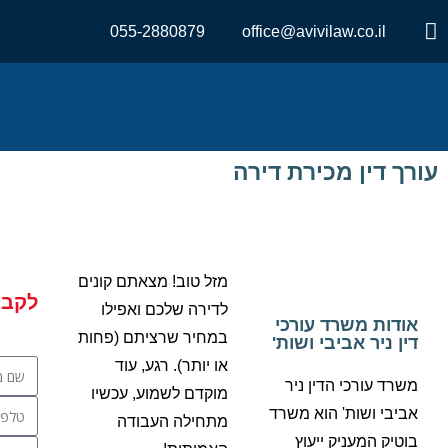
055-2880879
office@avivilaw.co.il
עורך דין מכירת דירה
מזל טוב! מצאתם קונים
לקבי
לדירה שלכם ואפילו
אודות משרד עורכי
במחיר שרציתם (פחות
דין ניר אביבי ושות'
או יותר). רגע, עוד
משרד עורכי הדין ניר
מוקדם לשמוע, עכשיו
אביבי ושות' הוא משרד
מתחילה העבודה
בוטיק המעניק ייעוץ