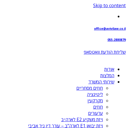
Skip to content
office@avivilaw.co.il
055-2880879
שליחת הודעת וואטסאפ⁩
אודות
המלצות
שירותי המשרד
חוזים מסחריים
ליטיגציה
מקרקעין
חוזים
ערעורים
ויזת משקיע E2 לארה״ב
ויזת יבואן E1 לארה"ב – עורך דין ניר אביבי