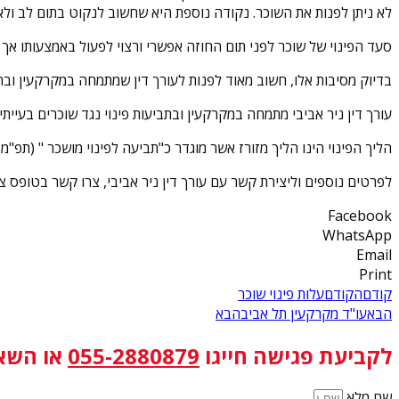
לא ניתן לפנות את השוכר. נקודה נוספת היא שחשוב לנקוט בתום לב ול
סעד הפינוי של שוכר לפני תום החוזה אפשרי ורצוי לפעול באמצעותו אך ו
בדיוק מסיבות אלו, חשוב מאוד לפנות לעורך דין שמתמחה במקרקעין ובתבי
עורך דין ניר אביבי מתמחה במקרקעין ובתביעות פינוי נגד שוכרים בעיי
הליך הפינוי הינו הליך מזורז אשר מוגדר כ"תביעה לפינוי מושכר " (תפ"מ) לפי תקנות ס
לפרטים נוספים וליצירת קשר עם עורך דין ניר אביבי, צרו קשר בטופס
Facebook
WhatsApp
Email
Print
קודם
הקודם
עלות פינוי שוכר
הבא
עו"ד מקרקעין תל אביב
הבא
לקביעת פגישה
חייגו
055-2880879
או השא
שם מלא