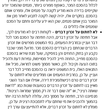
לכלול בהסכם המכר, באופןפ מפורט ביותר, פגמים שהמוכר יודע
שקיימים בדירה והוא מודיע לקונה על פגמים אלו, ומפרט אותם
בהסכם. במקרים אלו, יהיה קשה לקונה לתבוע לאחר מכן את
המוכר בגין אותם פגמים, שכן הוא ידע עליהם וחתם על הסכם
שפגמים אלו כלולים בו.
לא לחתום על זכרון דברים
– לקוחות רבים לא מודעים לכך,
אבל חתימה על זכרון דברים, הינה חתימה על הסכם מכר לכל
דבר ועניין ובמרבית הפעמים, בתי המשפט מפרשים את זכרון
הדברים שנחתם בין הצדדים כהסכם מכר. מדוע? מפני שכבר
נקבע הן בחוק החוזים והן בפסיקה, שעל מנת שיראו בהסכם
כהסכם מחייב, החוזה חייב להכיל מסויימות, גמירות דעת ולהכיל
בתוכו הצעה וקיבול. לכן, כאשר מסמך פשוט למראה, מכיל את
התנאים האלו, בית המשפט יראה בו כהסכם מחייב לכל דבר
ועניין. על כן, במרבית הפעמים אנו ממליצים שלא לחתום על
זכרון דברים טרם רכישת/מכירת דירה, אפילו אם הצד השני
מאיץ בנו לחתום על זכרון הדברים בטוענות שונות כמו: "לראות
שאתה רציני", או "זה שום דבר זה רק מסמך שמראה רצינות".
מנסיוננו הרב, חתימה על מסמך כזה, עלולה לעלות הרבה יותר
בהמשך ולהכניס את מי שחתם עליו לתסבוכת רצינית. על כן,
מומלץ לא לחתום על זכרון דברים, אלא להתייעץ עם עורך דין