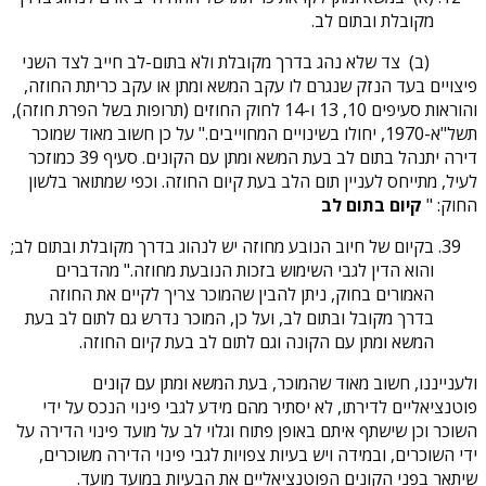
מקובלת ובתום לב.
(ב) צד שלא נהג בדרך מקובלת ולא בתום-לב חייב לצד השני
פיצויים בעד הנזק שנגרם לו עקב המשא ומתן או עקב כריתת החוזה,
והוראות סעיפים 10, 13 ו-14 לחוק החוזים (תרופות בשל הפרת חוזה),
תשל"א-1970, יחולו בשינויים המחוייבים." על כן חשוב מאוד שמוכר
דירה יתנהל בתום לב בעת המשא ומתן עם הקונים. סעיף 39 כמוזכר
לעיל, מתייחס לעניין תום הלב בעת קיום החוזה. וכפי שמתואר בלשון
החוק: "
קיום בתום לב
בקיום של חיוב הנובע מחוזה יש לנהוג בדרך מקובלת ובתום לב;
והוא הדין לגבי השימוש בזכות הנובעת מחוזה." מהדברים
האמורים בחוק, ניתן להבין שהמוכר צריך לקיים את החוזה
בדרך מקובל ובתום לב, ועל כן, המוכר נדרש גם לתום לב בעת
המשא ומתן עם הקונה וגם לתום לב בעת קיום החוזה.
ולענייננו, חשוב מאוד שהמוכר, בעת המשא ומתן עם קונים
פוטנציאליים לדירתו, לא יסתיר מהם מידע לגבי פינוי הנכס על ידי
השוכר וכן שישתף איתם באופן פתוח וגלוי לב על מועד פינוי הדירה על
ידי השוכרים, ובמידה ויש בעיות צפויות לגבי פינוי הדירה משוכרים,
שיתאר בפני הקונים הפוטנציאליים את הבעיות במועד מועד.