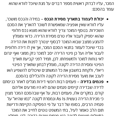
המכר, עליו לבדוק ראשית מספר דברים על מנת שיוכל לוודא שהוא
עומד בהסכם:
יכולת לעמוד בתאריך מסירת הנכס
– במידה והנכס מושכר,
עליו לוודא שאין אופציה שמאפשרת לשוכר להאריך את הסכם
השכירות. בנוסף המוכר צריך לוודא שהוא מוצא נכס חלופי
שהוא יספיק לעבור אליו טרם מסירת הדירה. כדאי ומומלץ
להמנע ממצב שבוא המוכר לבסוף יצטרך לפנות את הדירה
בכדי שיוכל לעמוד בתנאי הסכם המכר, אך אין לו דירה חלופית
לעבור אליה ועל כן פינוי הדירה יסב למוכר נזק ממוני ואף יגרום
לאי נוחות למוכר ולמשפחתו. לכן, תמיד לפני קביעת תאריך
הפינוי ומסירת הדירה לקונה, מומלץ לבחון שתאריך הפינוי
ריאלי, ולקחת בחשבון את כל המשתנים שיכולים להשפיע ו/או
לעכב את מועד מסירת הדירה לקונה ולהכלילם בהסכם.
פגמים בדירה
– פעמים רבות רוכשי דירות מגלים לאחר כניסתם
לדירה שבדירה קיימים פגמים שהם לא היו מודעים אליהם
קודם. במקרים אלו, פעמים רבות, על אף שבהסכם המכר מצוין
כי מכירת הדירה נעשית As Is ונמסרת לקונה "כמו שהיא" על
פגמיה הרבים, בסופו של דבר על פי הפסיקה הקיימת ודרישת
תום הלב כאמור לעיל, בתי המשפט נוטים לחייב את המוכר
בתשלום פיצויים לקונה בגין פגמים שונים בדירה. לכן, מומלץ