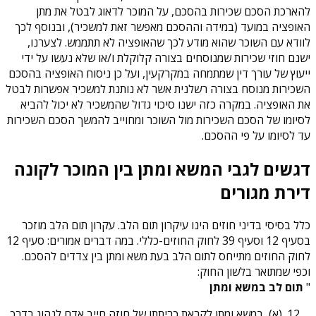
להארכת הסכם שכירות בהסכם, על המוכר לדאוג לבטל את מתן
האופציה במועד (במידה וההסכם מאפשר זאת למשכיר), ובנוסף לכך
לוודא עם השוכר שהוא מודע לכך שהאופציה לא תתממש. לצערנו,
ישנם חוזי שכירות שמנוסחים בצורה קלוקלת ו/או שלא נעשו על ידי
ייעוץ של עורך דין שמתמחה במקרקעין, ועל כן ניסוח האופציה בהסכם
השכירות מנוסח בצורה רשלנית אשר לא נותנת למשכיר אפשרות לבטל
את האופציה. במקרה כזה ישנו סיכוי גדול שהמשכיר לא יכול להביא
לסיומו של הסכם השכירות מול השוכר ומחוייב להמשך הסכם השכירות
עד לסיומו על פי ההסכם.
דגשים לגבי המשא ומתן בין המוכר לקונה
דירת מגורים
כלל בסיסי בדיני חוזים הינו עיקרון תום הלב. עקרון תום הלב מוזכר
בסעיף 12 וסעיף 39 לחוק החוזים-כללי. במה דברים אמורים: סעיף 12
לחוק החוזים מתייחס לתום הלב בעת משא ומתן בין צדדים להסכם.
וכפי שמתואר בלשון החוק:
"
תום לב במשא ומתן
(א) במשא ומתן לקראת כריתתו של חוזה חייב אדם לנהוג בדרך