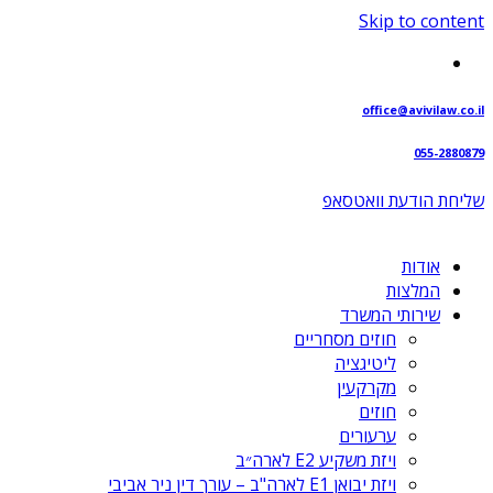
Skip to content
office@avivilaw.co.il
055-2880879
שליחת הודעת וואטסאפ⁩
אודות
המלצות
שירותי המשרד
חוזים מסחריים
ליטיגציה
מקרקעין
חוזים
ערעורים
ויזת משקיע E2 לארה״ב
ויזת יבואן E1 לארה"ב – עורך דין ניר אביבי