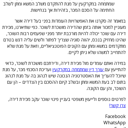
שמתמחה במקרקעין על מנת להתקדם משלב המשא ומתן לשלב
החתימה על הסכם המכר, בזהירות אך בנחישות.
במאמר זה סקרנו את האפשרויות העומדות בפני בעל דירה אשר
מעוניין למכור אותה בזמן שהדירה מושכרת לשוכר. כפי שתיארנו, מכירת
דירה עם שוכר יכולה להיות מורכבת יותר מפני שפעמים רבות השוכר,
שהינו מחזיק בנכס, יהווה סוגיה שצריך לפתור ולשים עליה דגש בטרם
מתקדמים במשא ומתן עם הקונים הפוטנציאליים, וזאת על מנת שלא
להתחייב למשהו שלא ניתן לקיים.
במידה ואתם עומדים מול מכירת דירה, ודירתכם מושכרת לשוכר, כדאי
להתייעץ עם
עורך דין שמתמחה במקרקעין
ועריכת הסכמי מכר, על מנת
שיוכל להעריך את האסטרטגיה הנכונה שיש לנהוג בה על מנת לנהוג
בתום לב בעת המשא ומתן ובשלב קיום ההסכם בין הצדדים – הן עם
השוכר, והן עם הקונה.
לפרטים נוספים ולייעוץ משפטי בעניין פינוי שוכר עקב מכירת דירה,
צרו קשר!
Facebook
WhatsApp