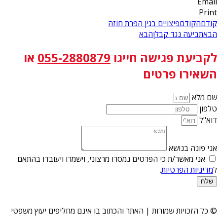
Email
Print
קודם
הקודם
פיצויים בגין הפרת חוזה
הבא
תביעה נגד קבלן
הבא
לקביעת פגישה
חייגו
055-2880879
או
השאירו פרטים
שם מלא
טלפון
דוא"ל
אני פונה בנושא
אני מאשר/ת כי הפרטים נמסרו מרצוני, וישמרו ויעובדו בהתאם
ל
מדיניות הפרטיות
.
שלח
© כל הזכויות שמורות | האתר והכתוב בו אינם מחליפים יעוץ משפטי