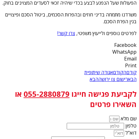
הפעולות שעל הנפגע לבצע בכדי שיהיה זכאי לסעדים המצוינים בחוק.
משרדנו מתמחה בדיני חוזים ובהפרות הסכמים, ביטול הסכם ופיצויים
בגין הפרת הסכם.
לפרטים נוספים ולייעוץ משפטי,
צרו קשר!
Facebook
WhatsApp
Email
Print
קודם
הקודם
אגודה שיתופית
הבא
רישום צו ירושה
הבא
לקביעת פגישה
חייגו
055-2880879
או
השאירו פרטים
שם מלא
טלפון
דוא"ל