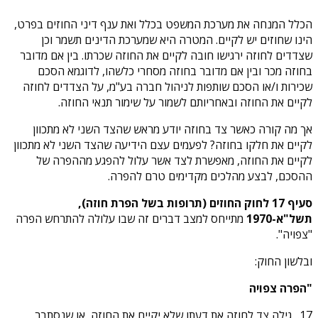
הכלל המנחה את מערכת המשפט בכלל ואת ענף דיני החוזים בפרט,
הינו שחוזים יש לקיים. המטרה היא שמערכת הדינים תשמר וכן
שצדדים לחוזה ירגישו חובה לקיים את החוזה שכרתו. בין אם מדובר
בחוזה מכר ובין אם מדובר בחוזה מסחרי כלשהו, לדוגמא הסכם
שכירות ו/או הסכם שותפות לניהול חברה בע"מ, על הצדדים לחוזה
לקיים את החוזה ובאחריותם לשמור על שימור תנאי החוזה.
אך מה קורה כאשר צד בחוזה יודע מראש שהצד השני לא מתכוון
לקיים את חלקו בחוזה? לפעמים עצם הידיעה שהצד השני לא מתכוון
לקיים את החוזה, מאפשרת לצד אשר עלול להפגע מההפרה של
ההסכם, לבצע מהלכים מקדימים טרם להפרה.
סעיף 17 לחוק החוזים (תרופות בשל הפרת חוזה),
תשל"א-1970
מתייחס למצב דברים זה שבו עלולה להתרחש הפרה
"צפויה".
ובלשון החוק:
"הפרה צפויה
17.
גילה צד לחוזה את דעתו שלא יקיים את החוזה, או שנסתבר