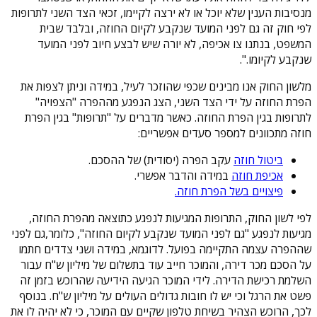
מנסיבות הענין שלא יוכל או לא ירצה לקיימו, זכאי הצד השני לתרופות
לפי חוק זה גם לפני המועד שנקבע לקיום החוזה, ובלבד שבית
המשפט, בנתנו צו אכיפה, לא יורה שיש לבצע חיוב לפני המועד
שנקבע לקיומו.".
מלשון החוק אנו מבינים שכפי שהוזכר לעיל, במידה וניתן לצפות את
הפרת החוזה על ידי הצד השני, הצג הנפגע מההפרה "הצפויה"
לתרופות בגין הפרת החוזה. כאשר מדברים על "תרופות" בגין הפרת
חוזה מתכוונים למספר סעדים אפשריים:
ביטול חוזה
עקב הפרה (יסודית) של ההסכם.
אכיפת חוזה
במידה והדבר אפשרי.
פיצויים בשל הפרת חוזה.
לפי לשון החוק, התרופות המגיעות לנפגע כתוצאה מהפרת החוזה,
מגיעות לנפגע "גם לפני המועד שנקבע לקיום החוזה", כלומר,גם לפני
שההפרה עצמה התקיימה בפועל. לדוגמא, במידה ושני צדדים חתמו
על הסכם מכר דירה, והמוכר חייב עוד בתשלום של מיליון ש"ח עבור
השלמת רכישת הדירה. לידי המוכר הגיעה הידיעה שהרוכש בזמן זה
פשט את הרגל וכי יש לו חובות גדולים העולים על מיליון ש"ח. בנוסף
לכך, הרוכש הצהיר בשיחת טלפון שקיים עם המוכר, כי לא יהיה לו את