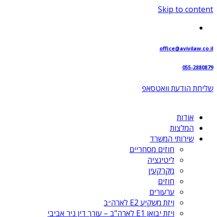
Skip to content
office@avivilaw.co.il
055-2880879
שליחת הודעת וואטסאפ⁩
אודות
המלצות
שירותי המשרד
חוזים מסחריים
ליטיגציה
מקרקעין
חוזים
ערעורים
ויזת משקיע E2 לארה״ב
ויזת יבואן E1 לארה"ב – עורך דין ניר אביבי