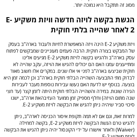
מסוג זה תתקבל היא נמוכה יותר.
הגשת בקשה לויזה חדשה וויזת משקיע E-
2 לאחר שהייה בלתי חוקית
ויזת משקיע E-2 הינה ויזה המאפשרת לחיות ולעבוד בארה"ב בעסק
של המבקש בצורה חוקית. הרבה פעמים מעוניינים שמבקשים לפתוח
עסק בארה"ב ולהגיש בקשה לויזת משקיע E-2 מגיעים אלינו
ומתייעצים עמנו האם הם יכולים להגיש את הויזה, עקב שהייה לא
חוקית שביצעו בארה"ב לפני אי אלו שנים. במקרים אלו חשוב מאוד
לבדוק מתי התבצעה השהייה הבלתי חוקית בארה"ב וכן לכמה זמן היא
בוצעה. בנוסף יש לדעת האם נעשו עבירות נוספות מעבר לעבירות
הגירה שונות. במידה והשהייה הבלתי חוקית היתה לזמן קצר (עד חצי
שנה מתום הויזה) וחלף מספיק זמן ממועד העזיבהאת ארה"ב, ישנו
סיכוי סביר שיהיה ניתן להגיש את הבקשה לויזת משקיע E-2.
למרות זאת, וגם אם לא תמה תקופת איסור הכניסה לארה"ב, ניתן
להגיש טרם הגשת הבקשה לויזת משקיע E-2, בקשה למחילה
(Waiver) ולאחר אישורו על ידי הקונסול יהיה ניתן להגיש את הבקשה
לויזת משקיע E-2.