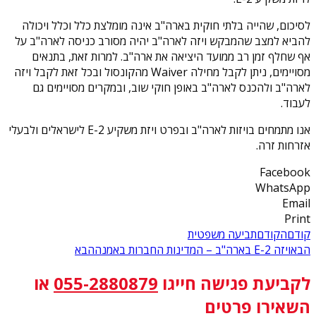
לסיכום, שהייה בלתי חוקית בארה"ב אינה מומלצת כלל וכלל ויכולה
להביא למצב שהמבקש ויזה לארה"ב יהיה מסורב כניסה לארה"ב על
אף שחלף זמן רב ממועד היציאה את ארה"ב. למרות זאת, בתנאים
מסויימים, ניתן לקבל מחילה Waiver מהקונסול ובכל זאת לקבל ויזה
לארה"ב ולהכנס לארה"ב באופן חוקי שוב, ובמקרים מסויימים גם
לעבוד.
אנו מתמחים בויזות לארה"ב ובפרט ויזת משקיע E-2 לישראלים ולבעלי
אזרחות זרה.
Facebook
WhatsApp
Email
Print
קודם
הקודם
תביעה משפטית
הבא
ויזה E-2 בארה"ב – המדינות החברות באמנה
הבא
לקביעת פגישה
חייגו
055-2880879
או
השאירו פרטים