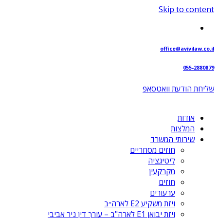
Skip to content
office@avivilaw.co.il
055-2880879
שליחת הודעת וואטסאפ⁩
אודות
המלצות
שירותי המשרד
חוזים מסחריים
ליטיגציה
מקרקעין
חוזים
ערעורים
ויזת משקיע E2 לארה״ב
ויזת יבואן E1 לארה"ב – עורך דין ניר אביבי