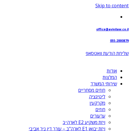
Skip to content
office@avivilaw.co.il
055-2880879
שליחת הודעת וואטסאפ⁩
אודות
המלצות
שירותי המשרד
חוזים מסחריים
ליטיגציה
מקרקעין
חוזים
ערעורים
ויזת משקיע E2 לארה״ב
ויזת יבואן E1 לארה"ב – עורך דין ניר אביבי