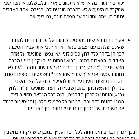
יכולים לעמוד בה או שלא מתכוונים אליה בלב שלם, או מצד שני
שמקבלים הצעה שלא בהכרח מוכנים לה, במידה ואחד הצדדים
יחזור בו, ייתכן ומדובר על הפרת חוזה, גם בעל פה.
פעמים רבות אנשים מתפטים לחתום על זכרון דברים למרות
שאינם שלמים עם עצמם במאה אחוז לגבי אותו עניין. הסיבות
לכך הן בדרך כלל לחץ פסיכולוגי ו/או נפשי שמופעל על אחד
הצדדים. הפצרות בסגנון: "בוא נחתום משהו קטן כי יש הרבה
מתעניינים", "זה רק זכרון דברים זה לא באמת חוזה", "אם לא
נחתום עכשיו אני אלך עם מישהו אחר" ומשפטים נוספים בסגנון
זה, הם נפוצים ונועדו על מנת להפעיל לחץ על הצד השני
במהלך המשא ומתן. כמובן שבמידה והצד שמופעל עליו הלחץ
נכנע וחותם על זכרון הדברים, יהיה ככל הנראה מחוייב לצד
השני בחוזה כדת וכדין למרות כל פלפולי הלשון והניסיונות לגמד
את חשיבותו של זכרון הדברים שנחתם בין הצדדים.
ובכן, זכרון דברים הינו חוזה לכל דבר ועניין. כמובן שיש לקחת בחשבון
את הנאמר במאמר זה ולבחון כל מקרה לגופו שכן הדברים עשויים