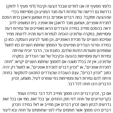
כלומר מסעיף זה אנו למדים שבכל הצעה וקיבול (לפי סעיף 1 לחוק)
נדרשת גם דרישה של גמירות דעת מצד המציע וכן מסויימות בכדי
שההצעה תתקבל. במה דברים אמורים: נניח ושמעון וראובן כרתו הסכם
למכירת אופניים, ושמעון מוכר לראובן את אופניו. בית המשפט לרוב
יראה בהסכם מחייב במידה והצדדים הראו מאפיינים של גמירות דעת
ומסויימות, במקרה שלפנינו הוכחה לגמירות דעת תהיה לדוגמה מחיר
שסיכמו השניים על מכירת האופניים, וכן מועד לביצוע העסקה. כמו כן
במידה ופרטי הצדדים מופיעים על המסמך שחתמו השניים כמו למשל
שמותיהם ותעודות הזהות שלהם, כתובת וכו', הדבר יוכיח שהיתה
גמירות דעת ומסויימות בהצעה ובקיבול של שני הצדדים. במקרה
שלפנינו, אין זה בכלל משנה אם למסמך שחתמו השניים יקראו: "חוזה
למכירת אופניים", או "זכרון דברים למכירת אופניים", או למשל רק יהיה
כתוב "זכרון דברים", עצם העובדה שהצדדים התכוונו להתקשר בחוזה
והיתה להם גמירות דעת ומסויימות כפי שפורט לעיל, משמע, זכרון
הדברים הינו חוזה לכל דבר.
אם כך, זכרון דברים הינו מסמך מחייב לכל דבר במידה ועומד
בקריטריונים של חוזה לפי חוק החוזים. אך בכל זאת, מתי אנו בכל זאת
נדרשים לבחון האם זכרון דברים אכן מחייב או לא? במידה וזכרון
דברים הינו מסמך אשר חותמים עליו לפני שחותמים על חוזה ובא ליצור