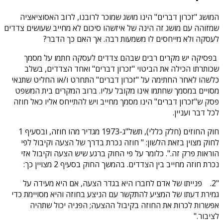
המושג "זכרון דברים" הינו מושג שמוכר לרובנו, לרוב האסוציאציה
שמזוהה עם מושג זה הינה של איזשהו סיכום לא מחייב שעושים צדדים
לעסקה ולא מייחסים לו משמעות רבה. אך האם כך הדבר?
בפסיקה יש מקרים רבים שבהם צדדים לעסקה חתמו על מסמך
שכותרתו הכילה את הביטוי "זכרון דברים" ואחד הצדדים, בשלב
כלשהו לאחר החתימה על "זכרון דברים" התחרט ו/או החליט שתנאי
מסויים במסמך שחתמו אינו מקובל עליו. ברוב המקרים בית המשפט
פסק ש"זכרון דברים" הינו מסמך מחייב ויש להתייחס אליו כאל חוזה
לכל דבר ועניין.
חוק החוזים (חלק כללי), תשל"ג-1973 מגדיר מהו חוזה, ובסעיף 1
לחוק מצוין בזאת הלשון: "
חוזה נכרת בדרך של הצעה וקיבול לפי
הוראות פרק זה.". כלומר על פי החוק ברגע שיש הצעה וקיבול אזי
נכרת חוזה מחייב בין הצדדים. בהמשך החוק בסעיף 2 מצויין כך:
"2.
פנייתו של אדם לחברו היא בגדר הצעה, אם היא מעידה על
גמירת דעתו של המציע להתקשר עם הניצע בחוזה והיא מסויימת כדי
אפשרות לכרות את החוזה בקיבול ההצעה; הפניה יכול שתהיה
לציבור."