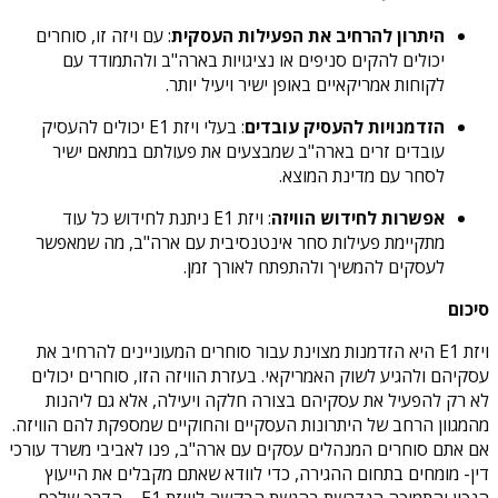
היתרון להרחיב את הפעילות העסקית
: עם ויזה זו, סוחרים
יכולים להקים סניפים או נציגויות בארה"ב ולהתמודד עם
לקוחות אמריקאיים באופן ישיר ויעיל יותר.
הזדמנויות להעסיק עובדים
: בעלי ויזת E1 יכולים להעסיק
עובדים זרים בארה"ב שמבצעים את פעולתם במתאם ישיר
לסחר עם מדינת המוצא.
אפשרות לחידוש הוויזה
: ויזת E1 ניתנת לחידוש כל עוד
מתקיימת פעילות סחר אינטנסיבית עם ארה"ב, מה שמאפשר
לעסקים להמשיך ולהתפתח לאורך זמן.
סיכום
ויזת E1 היא הזדמנות מצוינת עבור סוחרים המעוניינים להרחיב את
עסקיהם ולהגיע לשוק האמריקאי. בעזרת הוויזה הזו, סוחרים יכולים
לא רק להפעיל את עסקיהם בצורה חלקה ויעילה, אלא גם ליהנות
מהמגוון הרחב של היתרונות העסקיים והחוקיים שמספקת להם הוויזה.
אם אתם סוחרים המנהלים עסקים עם ארה"ב, פנו לאביבי משרד עורכי
דין- מומחים בתחום ההגירה, כדי לוודא שאתם מקבלים את הייעוץ