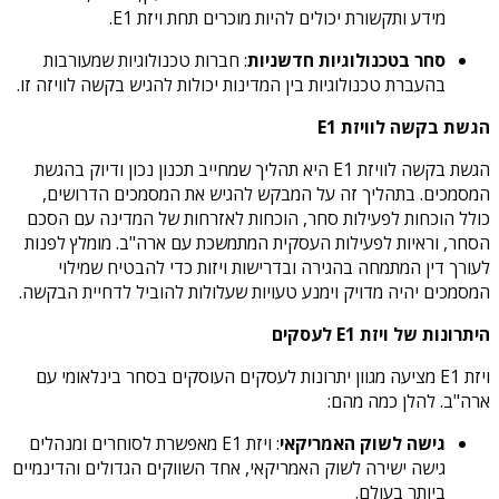
מידע ותקשורת יכולים להיות מוכרים תחת ויזת E1.
סחר בטכנולוגיות חדשניות
: חברות טכנולוגיות שמעורבות
בהעברת טכנולוגיות בין המדינות יכולות להגיש בקשה לוויזה זו.
הגשת בקשה לוויזת E1
הגשת בקשה לוויזת E1 היא תהליך שמחייב תכנון נכון ודיוק בהגשת
המסמכים. בתהליך זה על המבקש להגיש את המסמכים הדרושים,
כולל הוכחות לפעילות סחר, הוכחות לאזרחות של המדינה עם הסכם
הסחר, וראיות לפעילות העסקית המתמשכת עם ארה"ב. מומלץ לפנות
לעורך דין המתמחה בהגירה ובדרישות ויזות כדי להבטיח שמילוי
המסמכים יהיה מדויק וימנע טעויות שעלולות להוביל לדחיית הבקשה.
היתרונות של ויזת E1 לעסקים
ויזת E1 מציעה מגוון יתרונות לעסקים העוסקים בסחר בינלאומי עם
ארה"ב. להלן כמה מהם:
גישה לשוק האמריקאי
: ויזת E1 מאפשרת לסוחרים ומנהלים
גישה ישירה לשוק האמריקאי, אחד השווקים הגדולים והדינמיים
ביותר בעולם.