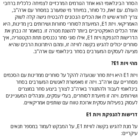
הסחר הבינלאומי הוא אחד הגורמים המרכזיים לצמיחה כלכלית ברחבי
העולם. עם זאת, כל סוחר, במיוחד מי שמעורב במסחר עם ארה"ב,
צריך לוודא שיש לו את הכלים הנכונים להבטיח גישה קלה לשוק
האמריקאי. ויזת E1, המיועדת לסוחרי סחורות ושירותים בין מדינות, היא
אחד הכלים האפקטיביים ביותר להשגת מטרה זו. במאמר זה נבחן את
הדרישות להנפקת ויזת E1, אילו סוגי סחר נכנסים תחת הקטגוריה, איך
סוחרים יכולים להגיש בקשה לוויזה זו, ומהם היתרונות הרבים שהיא
מציעה לעסקים המעורבים בסחר בינלאומי עם ארה"ב.
מהי ויזת E1?
ויזת E1 היא ויזת סחר שנועדה להקל על סוחרים ממדינות עם הסכמים
מסחריים עם ארה"ב. ויזה זו מאפשרת לאנשים המעורבים בסחר
בינלאומי לעבוד ולהתגורר בארה"ב לצורך ביצוע סחר במוצרים
ושירותים. ויזה זו מיועדת לסוחרים, בעלי עסקים, ומנהלים המעוניינים
לעסוק בפעילות עסקית ארוכת טווח עם שותפים אמריקאיים.
דרישות להנפקת ויזת E1
על מנת להגיש בקשה לוויזת E1, על המבקש לעמוד במספר תנאים
עיקריים: