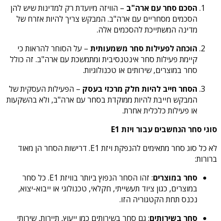
הסכם סחר עם ארה"ב
– הוויזה מיועדת רק למדינות שיש להן
הסכמים מסחריים עם ארה"ב. המבקש צריך להיות אזרח של
מדינה המשתייכת להסכמים אלה.
הוכחה לפעילות סחר משמעותית
– על הסוחר להראות כי
קיימת פעילות סחר אינטנסיבית ומתמשכת עם ארה"ב. זה כולל
סחר במוצרים, שירותים או טכנולוגיות.
הסחר חייב להיות חלק מרכזי בעסק
– הפעילות העסקית של
המבקש חייבת להיות ממוקדת בסחר עם ארה"ב, ולא בהשקעות
או פעילות כלכלית אחרת.
סוגי סחר הנחשבים עבור ויזת E1
לא כל סוג סחר מתאימים להנפקת ויזת E1. דרישות הסחר הן מאוד
ברורות:
סחר במוצרים
: זהו הסחר הנפוץ ביותר בוויזת E1. כל סחר
במוצרים, כגון ציוד תעשייתי, חקלאי, טכנולוגי או ייבוא-יצוא,
נכנס תחת הקטגוריה הזו.
סחר בשירותים
: גם סחר בשירותים כמו ייעוץ, תיירות, שירותי