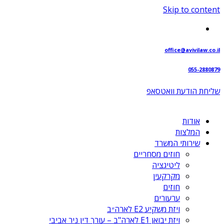
Skip to content
office@avivilaw.co.il
055-2880879
שליחת הודעת וואטסאפ⁩
אודות
המלצות
שירותי המשרד
חוזים מסחריים
ליטיגציה
מקרקעין
חוזים
ערעורים
ויזת משקיע E2 לארה״ב
ויזת יבואן E1 לארה"ב – עורך דין ניר אביבי