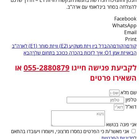
הנכון והתמיכה הנדרשת בהגשת הבקשה לוויזת E1 – הדרך שלכם
להצלחה בסחר בינלאומי עם ארה"ב.
Facebook
WhatsApp
Email
Print
קודם
הקודם
ההבדל בין ויזת משקיע (E2) וויזת סוחר (E1) לארה"ב
הבא
ויזת אמן O1: איך לזכות בהכרה ככוכב בתחום שלך
הבא
לקביעת פגישה
חייגו
055-2880879
או
השאירו פרטים
שם מלא
טלפון
דוא"ל
אני פונה בנושא
אני מאשר/ת כי הפרטים נמסרו מרצוני, וישמרו ויעובדו בהתאם
ל
מדיניות הפרטיות
.