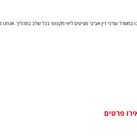
תם מחפשים עזרה בתהליך הגשת הבקשה לוויזת EB4 או ויזת R, אנו במשרד עורכי דין אביבי מציעים ליווי
ירו פרטים