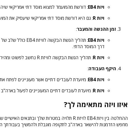
ויזת EB4
: דורשת מהמועמד למצוא מוסד דתי אמריקאי שיהי
ויזת R
: גם היא דורשת מוסד דתי אמריקאי שיעסיק את המו
זמן ההגשה והמעבר
:
ויזת EB4
: תהליך הגשת הבק
דרך המוסד הדתי.
ויזת R
: תהליך הגשת הבקשה לוויזת R נחשב לפשוט ומהיר יותר. מדובר בהגשה למשרד ההגירה האמריקאי על מנת להבטיח את קיום ההעסקה בארה"ב בצורה זמנית.
היקף העבודה
:
ויזת EB4
: מיועדת לעובדים דתיים אשר מעוניינים לפתח א
ויזת R
: מיועדת לעובדים דתיים המעוניינים לפעול בארה"ב 
איזו ויזה מתאימה לך?
מחפש הזדמנות להישאר בארה"ב לתקופה מוגבלת ולהמשיך בעבודתך הדתית במסגרת מוסד דתי, 