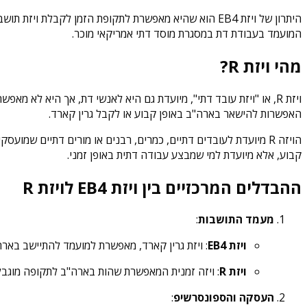
היתרון של ויזת EB4 הוא שהיא מאפשרת לתקופת הזמן לק
המועמד בעבודת דת במסגרת מוסד דתי אמריקאי מוכר.
מהי ויזת R?
האפשרות להישאר בארה"ב באופן קבוע או לקבל גרין קארד.
קבוע, אלא מיועדת למי שמבצע עבודה דתית באופן זמני.
ההבדלים המרכזיים בין ויזת EB4 לויזת R
מעמד התושבות
:
ויזת EB4
: ויזת גרין קארד, מאפשרת למועמד להתיישב באר
ויזת R
: ויזה זמנית המאפשרת שהות בארה"ב לתקופה מוגבלת (עד 5 שנים), ללא האפשרות לקבל תושבות קבע או אזר
העסקה והספונסרשיפ
: