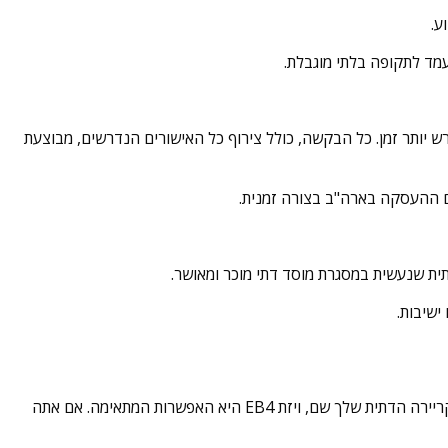
ע.
מד לתקופה בלתי מוגבלת.
 בדרך כלל דורש יותר זמן. כל הבקשה, כולל צירוף כל האישורים הנדרשים, מבוצעת
ית שנעשית במסגרת מוסד דתי מוכר ומאושר.
ישיבות.
ההחלטה בין ויזת EB4 לויזת R תלויה במטרות שלך ובתנאים האישיים שלך. אם אתה עובד דתי שמעוניין להגר לארה"ב באופן קבוע ולהקים את הקריירה הדתית שלך שם, ויזת EB4 היא האפשרות המתאימה. אם אתה