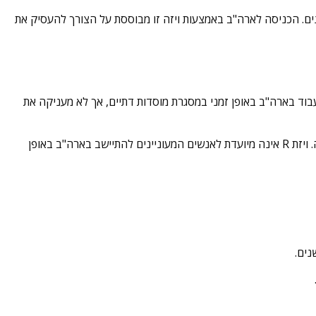
חמש שנים. הכניסה לארה"ב באמצעות ויזה זו מבוססת על הצורך להעסיק את
שי דת, אך היא לא מאפשרת למועמד להשיג תושבות קבע כמו ויזת EB4. ויזת R מאפשרת למועמד לעבוד בארה"ב באופן זמני במסגרת מוסדות דתיים, אך לא מעניקה את
הויזה R מיועדת לעובדים דתיים, כמרים, רבנים או מורים דתיים שמועסקים במוסדות דתיים בארה"ב לתקופה של עד 5 שנים, עם אפשרות להארכה. ויזת R אינה מיועדת לאנשים המעוניינים להתיישב בארה"ב באופן
נים.