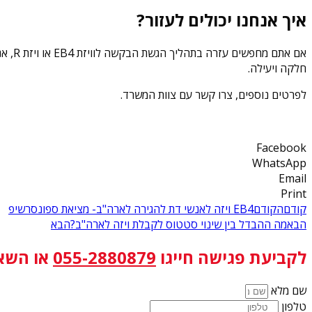
איך אנחנו יכולים לעזור?
אם א
חלקה ויעילה.
לפרטים נוספים, צרו קשר עם צוות המשרד.
Facebook
WhatsApp
Email
Print
קודם
הקודם
EB4 ויזה לאנשי דת להגירה לארה"ב- מציאת ספונסרשיפ
הבא
מה ההבדל בין שינוי סטטוס לקבלת ויזה לארה"ב?
הבא
לקביעת פגישה
חייגו
055-2880879
או השא
שם מלא
טלפון