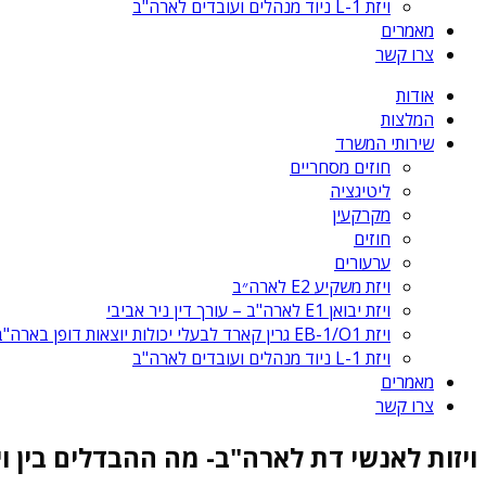
ויזת L-1 ניוד מנהלים ועובדים לארה"ב
מאמרים
צרו קשר
אודות
המלצות
שירותי המשרד
חוזים מסחריים
ליטיגציה
מקרקעין
חוזים
ערעורים
ויזת משקיע E2 לארה״ב
ויזת יבואן E1 לארה"ב – עורך דין ניר אביבי
ויזת EB-1/O1 גרין קארד לבעלי יכולות יוצאות דופן בארה"ב
ויזת L-1 ניוד מנהלים ועובדים לארה"ב
מאמרים
צרו קשר
ויזות לאנשי דת לארה"ב- מה ההבדלים בין ויזה EB4 לויז