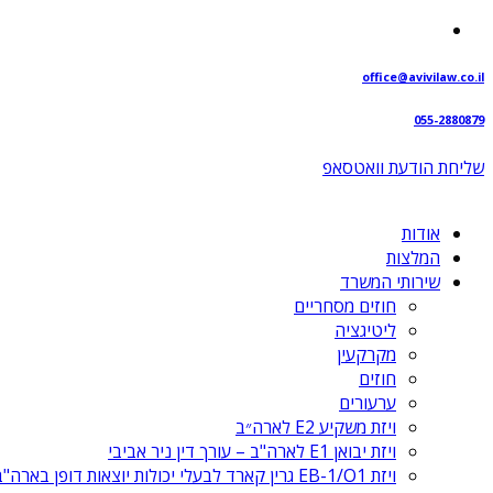
Skip
to
content
office@avivilaw.co.il
055-2880879
שליחת הודעת וואטסאפ⁩
אודות
המלצות
שירותי המשרד
חוזים מסחריים
ליטיגציה
מקרקעין
חוזים
ערעורים
ויזת משקיע E2 לארה״ב
ויזת יבואן E1 לארה"ב – עורך דין ניר אביבי
ויזת EB-1/O1 גרין קארד לבעלי יכולות יוצאות דופן בארה"ב