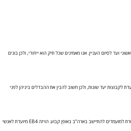
י ועד לסיום העניין. אנו מאמינים שכל תיק הוא ייחודי, ולכן בונים
זת EB4 וויזת R. כל אחת מהויזות מיועדת למטרות שונות ומיועדת לקבוצות יעד שונות, ולכן חשוב להבין את ההבדלים ביניהן לפני
ויזת EB4 היא ויזת הגירה לארה"ב המיועדת לאנשי דת המבקשים להגר ולבצע עבודה דתית בארה"ב. זוהי ויזת "גרין קארד" (תושבות קבע) שמאפשרת למועמדים להתיישב בארה"ב באופן קבוע. הויזה EB4 מיועדת לאנשי