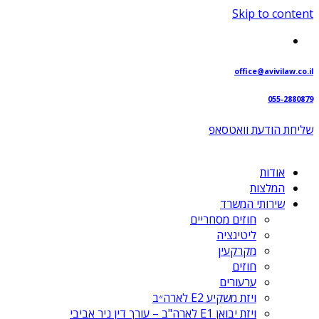
Skip to content
office@avivilaw.co.il
055-2880879
שליחת הודעת וואטסאפ⁩
אודות
המלצות
שירותי המשרד
חוזים מסחריים
ליטיגציה
מקרקעין
חוזים
ערעורים
ויזת משקיע E2 לארה״ב
ויזת יבואן E1 לארה"ב – עורך דין ניר אביבי