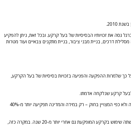
 2010.
ל גסה את זכויותיו הבסיסיות של בעל קרקע. ובכל זאת, ניתן להפקיע
 דרכים, בניית מבני ציבור, בניית מתקנים צבאיים ועוד מטרות
 כך שלמרות ההפקעה והפגיעה בזכויות בסיסיות של בעל הקרקע,
לבעל קרקע שנלקחה אדמתו.
כך למשל נקבע בפסק דין "כרמיאל" אשר דן בהפקעת קרקעות והפיצויי בגין הפקעת אדמות, כי בעל קרקע יפוצה כבר מהמטר הראשון בגין הפקעה ולא כפי המצויין בחוק – רק במידה והמדינה תפקיעה יותר מ-40%
בנוסף, בפסק דינו של בית המשפט העליון, הקבעה הלכת "קרסיק". הלכת קרסיק מתייחסת למצב שבו המדינה הפקיעה קרקע מבל קרקע ולא עשתה שימוש בקרקע המופקעת גם אחרי יותר מ-20 שנה. במקרה כזה,