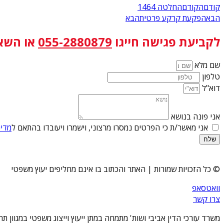
קודם
הקודם
החלטה 1464
הבא
הפקעת קרקע פרטית
הבא
לקביעת פגישה
חייגו
055-2880879
או השא
שם מלא
טלפון
דוא"ל
אני פונה בנושא
אני מאשר/ת כי הפרטים נמסרו מרצוני, וישמרו ויעובדו בהתאם ל
מדינ
שלח
© כל הזכויות שמורות | האתר והכתוב בו אינם מחליפים יעוץ משפטי
וואטסאפ
צרו קשר
משרד עורכי הדין אביבי ושות' מתמחה במתן ייעוץ וייצוג משפטי במגוון 