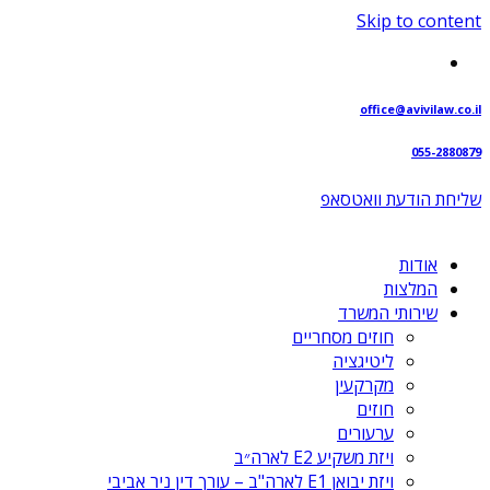
Skip to content
office@avivilaw.co.il
055-2880879
שליחת הודעת וואטסאפ⁩
אודות
המלצות
שירותי המשרד
חוזים מסחריים
ליטיגציה
מקרקעין
חוזים
ערעורים
ויזת משקיע E2 לארה״ב
ויזת יבואן E1 לארה"ב – עורך דין ניר אביבי