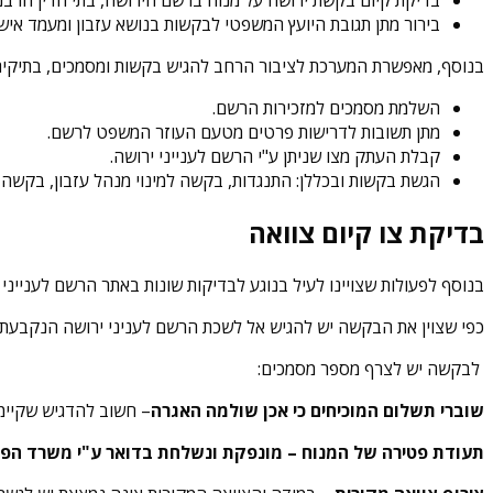
בירור מתן תגובת היועץ המשפטי לבקשות בנושא עזבון ומעמד אישי
בנוסף, מאפשרת המערכת לציבור הרחב להגיש בקשות ומסמכים, בתיקים 
השלמת מסמכים למזכירות הרשם.
מתן תשובות לדרישות פרטים מטעם העוזר המשפט לרשם.
קבלת העתק מצו שניתן ע"י הרשם לענייני ירושה.
הגשת בקשות ובכללן: התנגדות, בקשה למינוי מנהל עזבון, בקשה ל
בדיקת צו קיום צוואה
בנוסף לפעולות שצויינו לעיל בנוגע לבדיקות שונות באתר הרשם לעניינ
כפי שצוין את הבקשה יש להגיש אל לשכת הרשם לעניני ירושה הנקבעת על פי מקום מגוריו של מנוח. קיימ
לבקשה יש לצרף מספר מסמכים:
שוברי תשלום המוכיחים כי אכן שולמה האגרה
– חשוב להדגיש שקיימת הנחה של כ-15% במידה מבצע
תעודת פטירה של המנוח – מונפקת ונשלחת בדואר ע"י משרד הפנ