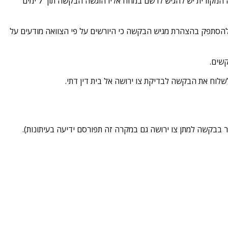
– במידה והצוואה המקורית אינה נמצאת יש לגשת אל רשם הירושות בצירוף מסמך מנומק מדוע לא צורף המקור. את הצוואה המקורית יש להגיש לרשם במחוז אליו הוגשה הבקשה תוך 7 ימים
 להסתפק בהצהרת מגיש הבקשה כי היורשים על פי הצוואה מודעים על
קשים.
שלוח את הבקשה לבדיקת צו ירושה אל בית דין דתי.
 בבקשה למתן צו ירושה גם במקרה זה תפורסם ידיעה בעיתונות).