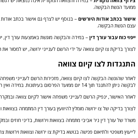
צירוף צוואה מקורית
ממועד הגשת הבקשה.
אישור בכתב אודות היורשים
– בנוסף יש לצרף גם אישור בכתב אודות 
עצם הגשת הבקשה.
ייפוי כוח עבור עורך דין
– במידה והבקשה מוגשת באמצעות עורך דין, יש
לצורך בדיקת צו קיום צוואה על ידי הרשם לענייני ירושה, יש למסור א
התנגדות לצו קיום צוואה
לאחר שהוגשה הבקשה לצו קיום צוואה, מזכירות הרשם לענייני משפחה ת
לבקשה ניתן להתנגד תוך 14 יום ממועד הפרסום בעיתונות. במידה ואין התנגדויות לבקשה, הבקשה תועבר גם לאישורו של האופוטרופוס הכללי.
לאחר האישור, ינפיק הרשם לענייני משפחה אישור לקיום צוואה ובמקרה ש
לצורך בדיקה של צו ירושה מומלץ להיוועץ בעורך דין המתמחה בצוואות וי
משרד של עורך דין ניר אביבי מתמחה בצוואות וירושות, בדיני חוזים ובמק
לייעוץ משפטי ולתיאום פגישה בנושא בדיקת צו ירושה וצוואות וירושות צר