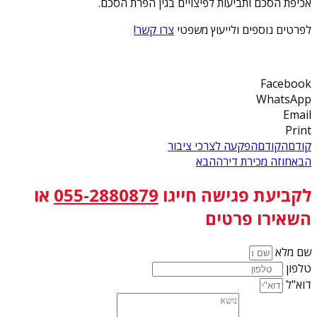
אכיפת הסכם ותביעות לפיצויים בגין הפרת הסכם.
לפרטים נוספים ולייעוץ משפטי
צרו קשר!
Facebook
WhatsApp
Email
Print
קודם
הקודם
הפקעה לצרכי ציבור
הבא
חוזה מכירת דירה
הבא
לקביעת פגישה
חייגו
055-2880879
או
השאירו פרטים
שם מלא
טלפון
דוא"ל