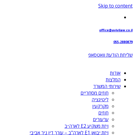
Skip to content
office@avivilaw.co.il
055-2880879
שליחת הודעת וואטסאפ⁩
אודות
המלצות
שירותי המשרד
חוזים מסחריים
ליטיגציה
מקרקעין
חוזים
ערעורים
ויזת משקיע E2 לארה״ב
ויזת יבואן E1 לארה"ב – עורך דין ניר אביבי