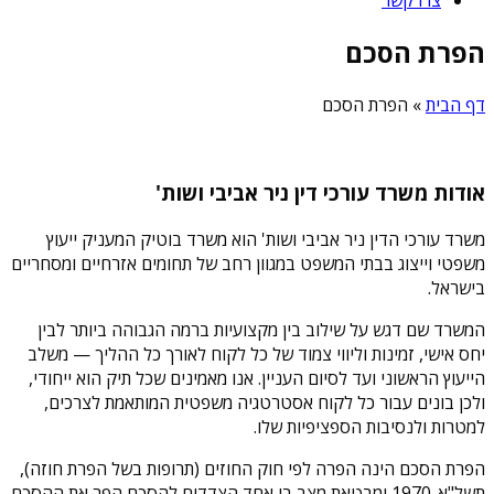
הפרת הסכם
דף הבית
»
הפרת הסכם
אודות משרד עורכי דין ניר אביבי ושות'
משרד עורכי הדין ניר אביבי ושות' הוא משרד בוטיק המעניק ייעוץ
משפטי וייצוג בבתי המשפט במגוון רחב של תחומים אזרחיים ומסחריים
בישראל.
המשרד שם דגש על שילוב בין מקצועיות ברמה הגבוהה ביותר לבין
יחס אישי, זמינות וליווי צמוד של כל לקוח לאורך כל ההליך — משלב
הייעוץ הראשוני ועד לסיום העניין. אנו מאמינים שכל תיק הוא ייחודי,
ולכן בונים עבור כל לקוח אסטרטגיה משפטית המותאמת לצרכים,
למטרות ולנסיבות הספציפיות שלו.
הפרת הסכם הינה הפרה לפי חוק החוזים (תרופות בשל הפרת חוזה),
תשל"א-1970 ומבטאת מצב בו אחד הצדדים להסכם הפר את ההסכם