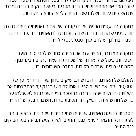
שוכר מפר את התחייבויותיו בדירת מגורים, משאיר נזקים בדירה ומבטל
את השיקים עבור תשלום שכר הדירה ללא התראה מוקדמת.
במקרה זה, עגמת הנפש של הלקוחה ושל אחיה ואחיותיה היתה גדולה
יותר, מפני שמדובר בדירה שבה נולדו וגדלו האחים יחד עם הוריהם
המנוחים ולכן יש להם ערך סנטימנטלי לדירה.
במקרה המדובר, הדייר עזב את הדירה כחודש לפני סיום מועד
השכירות, ביטל שיק אחרון של שכירות והשאיר נזקים רבים כגון-
חלונות שבורים, שברים בקירות, בחדרי השירותים וכו'.
למזלם של האחים, היה ברשותם שיק ביטחון של הדייר על סך של
10,000 ש"ח. אך כאשר הגישו אותו למימוש בבנק על מנת לכסות את
העלויות והנזקים שהיו בדירה בתוספת דמי השכירות שלא שולמו על
סך של חודש אחד, השיק חזר מסיבת סגירת חשבון הבנק של הדייר.
הסברתי לנציגת האחים, שבידיה שתי ברירות אשר ניתן לבצען ביחד –
לפתוח תיק הוצאה לפועל כנגד החייב, ו/או להגיש תביעה בגין הנזקים
נגד החייב.