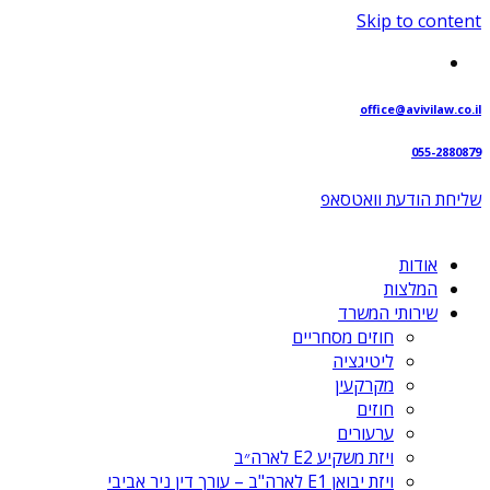
Skip to content
office@avivilaw.co.il
055-2880879
שליחת הודעת וואטסאפ⁩
אודות
המלצות
שירותי המשרד
חוזים מסחריים
ליטיגציה
מקרקעין
חוזים
ערעורים
ויזת משקיע E2 לארה״ב
ויזת יבואן E1 לארה"ב – עורך דין ניר אביבי