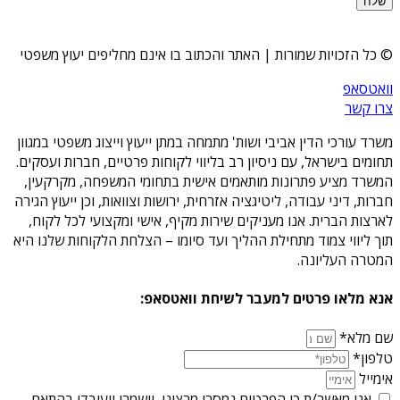
שלח
© כל הזכויות שמורות | האתר והכתוב בו אינם מחליפים יעוץ משפטי
וואטסאפ
צרו קשר
משרד עורכי הדין אביבי ושות' מתמחה במתן ייעוץ וייצוג משפטי במגוון
תחומים בישראל, עם ניסיון רב בליווי לקוחות פרטיים, חברות ועסקים.
המשרד מציע פתרונות מותאמים אישית בתחומי המשפחה, מקרקעין,
חברות, דיני עבודה, ליטיגציה אזרחית, ירושות וצוואות, וכן ייעוץ הגירה
לארצות הברית. אנו מעניקים שירות מקיף, אישי ומקצועי לכל לקוח,
תוך ליווי צמוד מתחילת ההליך ועד סיומו – הצלחת הלקוחות שלנו היא
המטרה העליונה.
אנא מלאו פרטים למעבר לשיחת וואטסאפ:
שם מלא*
טלפון*
אימייל
אני מאשר/ת כי הפרטים נמסרו מרצוני, וישמרו ויעובדו בהתאם