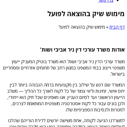
מימוש שיק בהוצאה לפועל
דף הבית
»
מימוש שיק בהוצאה לפועל
אודות משרד עורכי דין ניר אביבי ושות'
משרד עורכי הדין ניר אביבי ושות' הוא משרד בוטיק המעניק ייעוץ
משפטי וייצוג בבתי המשפט במגוון רחב של תחומים אזרחיים ומסחריים
בישראל.
המשרד שם דגש על שילוב בין מקצועיות ברמה הגבוהה ביותר לבין
יחס אישי, זמינות וליווי צמוד של כל לקוח לאורך כל ההליך — משלב
הייעוץ הראשוני ועד לסיום העניין. אנו מאמינים שכל תיק הוא ייחודי,
ולכן בונים עבור כל לקוח אסטרטגיה משפטית המותאמת לצרכים,
למטרות ולנסיבות הספציפיות שלו.
למשרדנו הגיעה לקוחה, אחת משישה יורשים לדירת הוריהם שהלכו
לעולמם באיזור הצפון. המקרה שתיארה בפני הוא מקרה שכיח שבו