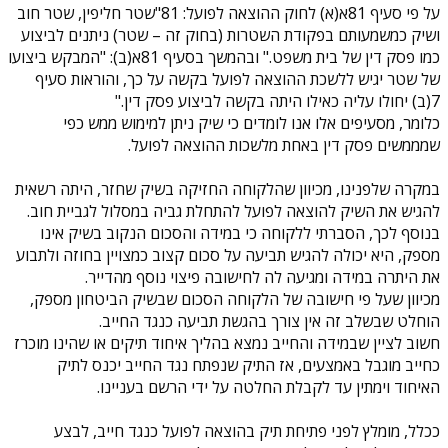
על פי סעיף 81א(א) לחוק ההוצאה לפועל: 81"שטר חליפין, שטר חוב
ושיק כמשמעותם בפקודת השטרות (בחוק זה – שטר) ניתנים לביצוע
כמו פסק דין של בית משפט." ובהמשך בסעיף 81א(ב): "המבקש ביצועו
של שטר יגיש ללשכת ההוצאה לפועל בקשה על כך, והוראות סעיף
7(ב) יחולו עליה כאילו היתה בקשה לביצוע פסק דין."
כלומר, מסעיפים אלו אנו לומדים כי שיק ניתן למימוש ממש כפי
שמממשים פסק דין באחת מלשכות ההוצאה לפועל.
במקרה שלפנינו, מכיוון שהלקוחה החזיקה בשיק שחזר, היתה רשאית
להגיש את השיק להוצאה לפועל להתחלת גביה במסלול לגביית חוב.
בנוסף לכך, הסברתי ללקוחה כי במידה והסכום הנקוב בשיק אינו
מספק, היא יכולה להגיש תביעה על סכום קצוב כמצויין בחוזה ולתבוע
את היתרה במידה ומגיעה לה לחישובה פיצוי נוסף מהדייר.
מכיוון שעל פי חישובה של הלקוחה הסכום שבשיק הביטחון מספק,
הוחלט שבשלב זה אין צורך בהגשת תביעה כנגד החייב.
חשוב לציין שבמידה והחייב נמצא בהליך איחוד תיקים או שהינו מוכרז
כחייב מוגבל באמצעים, אז התיק שנפתח נגד החייב יכנס לתיק
האיחוד וימתין עד לקבלת החלטה על ידי הרשם בעניינו.
ככלל, מומלץ לפני פתיחת תיק בהוצאה לפועל כנגד חייב, לבצע