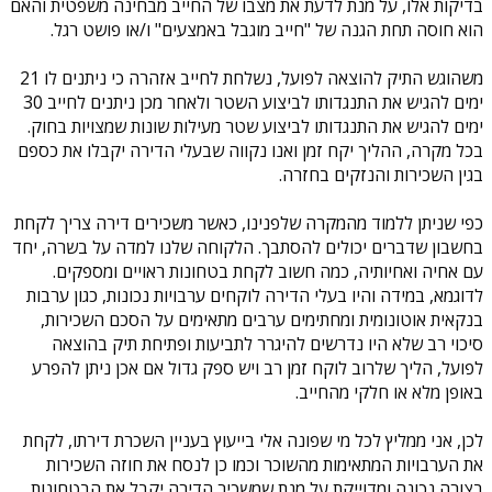
בדיקות אלו, על מנת לדעת את מצבו של החייב מבחינה משפטית והאם
הוא חוסה תחת הגנה של "חייב מוגבל באמצעים" ו/או פושט רגל.
משהוגש התיק להוצאה לפועל, נשלחת לחייב אזהרה כי ניתנים לו 21
ימים להגיש את התנגדותו לביצוע השטר ולאחר מכן ניתנים לחייב 30
ימים להגיש את התנגדותו לביצוע שטר מעילות שונות שמצויות בחוק.
בכל מקרה, ההליך יקח זמן ואנו נקווה שבעלי הדירה יקבלו את כספם
בגין השכירות והנזקים בחזרה.
כפי שניתן ללמוד מהמקרה שלפנינו, כאשר משכירים דירה צריך לקחת
בחשבון שדברים יכולים להסתבך. הלקוחה שלנו למדה על בשרה, יחד
עם אחיה ואחיותיה, כמה חשוב לקחת בטחונות ראויים ומספקים.
לדוגמא, במידה והיו בעלי הדירה לוקחים ערבויות נכונות, כגון ערבות
בנקאית אוטונומית ומחתימים ערבים מתאימים על הסכם השכירות,
סיכוי רב שלא היו נדרשים להיגרר לתביעות ופתיחת תיק בהוצאה
לפועל, הליך שלרוב לוקח זמן רב ויש ספק גדול אם אכן ניתן להפרע
באופן מלא או חלקי מהחייב.
לכן, אני ממליץ לכל מי שפונה אלי בייעוץ בעניין השכרת דירתו, לקחת
את הערבויות המתאימות מהשוכר וכמו כן לנסח את חוזה השכירות
בצורה נכונה ומדוייקת על מנת שמשכיר הדירה יקבל את הבטחונות