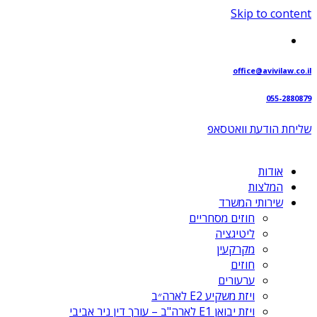
Skip to content
office@avivilaw.co.il
055-2880879
שליחת הודעת וואטסאפ⁩
אודות
המלצות
שירותי המשרד
חוזים מסחריים
ליטיגציה
מקרקעין
חוזים
ערעורים
ויזת משקיע E2 לארה״ב
ויזת יבואן E1 לארה"ב – עורך דין ניר אביבי