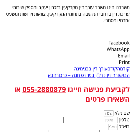
משרדנו הינו משרד עורך דין מקרקעין בזכרון יעקב ומספק שירותי
עריכת דין ברחבי המושבה בתחומי המקרקעין, צוואות וירושות ומשפט
אזרחי ומסחרי.
Facebook
WhatsApp
Email
Print
קודם
הקודם
עורך דין בבנימינה
הבא
עורך דין נדל"ן בפרדס חנה – כרכור
הבא
לקביעת פגישה
חייגו
055-2880879
או
השאירו פרטים
שם מלא
טלפון
דוא"ל