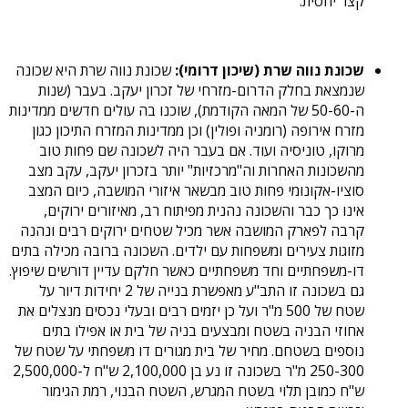
קצר יחסית.
שכונת נווה שרת (שיכון דרומי):
שכונת נווה שרת היא שכונה
שנמצאת בחלק הדרום-מזרחי של זכרון יעקב. בעבר (שנות
ה-50-60 של המאה הקודמת), שוכנו בה עולים חדשים ממדינות
מזרח אירופה (רומניה ופולין) וכן ממדינות המזרח התיכון כגון
מרוקו, טוניסיה ועוד. אם בעבר היה לשכונה שם פחות טוב
מהשכונות האחרות וה"מרכזיות" יותר בזכרון יעקב, עקב מצב
סוציו-אקונומי פחות טוב מבשאר איזורי המושבה, כיום המצב
אינו כך כבר והשכונה נהנית מפיתוח רב, מאיזורים ירוקים,
קרבה לפארק המושבה אשר מכיל שטחים ירוקים רבים ונהנה
מזוגות צעירים ומשפחות עם ילדים. השכונה ברובה מכילה בתים
דו-משפחתיים וחד משפחתיים כאשר חלקם עדיין דורשים שיפוץ.
גם בשכונה זו התב"ע מאפשרת בנייה של 2 יחידות דיור על
שטח של 500 מ"ר ועל כן יזמים רבים ובעלי נכסים מנצלים את
אחוזי הבניה בשטח ומבצעים בניה של בית או אפילו בתים
נוספים בשטחם. מחיר של בית מגורים דו משפחתי על שטח של
250-300 מ"ר בשכונה זו נע בן 2,100,000 ש"ח ל-2,500,000
ש"ח כמובן תלוי בשטח המגרש, השטח הבנוי, רמת הגימור