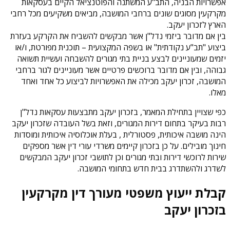
אפשרויות הבניה, התב"ע המשתנה והפוטנציאל הקיים בעסקאות
מקרקעין מסוגים שונים ברחבי המושבה, מביאים משקיעים מכל רחבי
הארץ לזכרון יעקב.
בין אם מדובר ביזמי נדל"ן אשר מבקשים להשביח את הקרקע בעזרת
ביצוע "תב"ע נקודתית" או בשפה המקצועית – תוכנית מפורטת, ו/או
יזמים שמעוניינים לבצע בניית בתי מגורים להשבחה ועשיית תשואה
גבוהה, ובין אם מדובר ברוכשים פרטיים אשר מעוניינים לגור ברחבי
המושבה, זכרון יעקב מכילה את האפשרויות לביצוע כל אחד ואחד
מאלו.
כפי שצויין בתחילת המאמר, בזכרון יעקב מתבצעות עסקאות נדל"ן
רבות בעיקר בתחום דירות המגורים, וזאת בשל העובדה שזכרון יעקב
הינה מושבה איכותית, פסטורלית , בעלת אוכלוסיה איכותית ומוסדות
חינוך מובילים. על כן בזכרון קיימים משרדי עורי דין אשר מספקים
שירות לרוכשי דירות ובתי מגורים וכן לתושבי זכרון יעקב המבקשים
לשדרג ולהשתדרג בבית חדש בתחומי המושבה.
קבלת ייעוץ משפטי מעורך דין מקרקעין
בזכרון יעקב