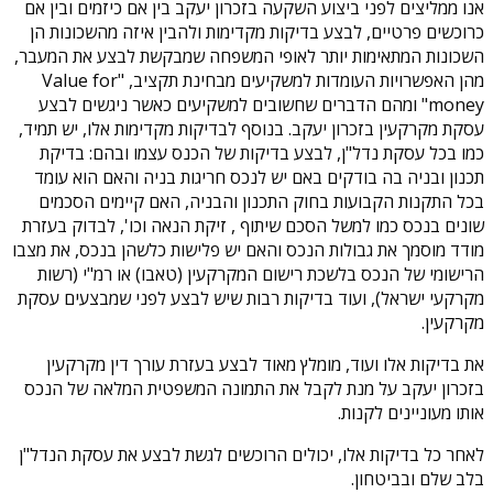
אנו ממליצים לפני ביצוע השקעה בזכרון יעקב בין אם כיזמים ובין אם
כרוכשים פרטיים, לבצע בדיקות מקדימות ולהבין איזה מהשכונות הן
השכונות המתאימות יותר לאופי המשפחה שמבקשת לבצע את המעבר,
מהן האפשרויות העומדות למשקיעים מבחינת תקציב, "Value for
money" ומהם הדברים שחשובים למשקיעים כאשר ניגשים לבצע
עסקת מקרקעין בזכרון יעקב. בנוסף לבדיקות מקדימות אלו, יש תמיד,
כמו בכל עסקת נדל"ן, לבצע בדיקות של הכנס עצמו ובהם: בדיקת
תכנון ובניה בה בודקים באם יש לנכס חריגות בניה והאם הוא עומד
בכל התקנות הקבועות בחוק התכנון והבניה, האם קיימים הסכמים
שונים בנכס כמו למשל הסכם שיתוף , זיקת הנאה וכו', לבדוק בעזרת
מודד מוסמך את גבולות הנכס והאם יש פלישות כלשהן בנכס, את מצבו
הרישומי של הנכס בלשכת רישום המקרקעין (טאבו) או רמ"י (רשות
מקרקעי ישראל), ועוד בדיקות רבות שיש לבצע לפני שמבצעים עסקת
מקרקעין.
את בדיקות אלו ועוד, מומלץ מאוד לבצע בעזרת עורך דין מקרקעין
בזכרון יעקב על מנת לקבל את התמונה המשפטית המלאה של הנכס
אותו מעוניינים לקנות.
לאחר כל בדיקות אלו, יכולים הרוכשים לגשת לבצע את עסקת הנדל"ן
בלב שלם ובביטחון.