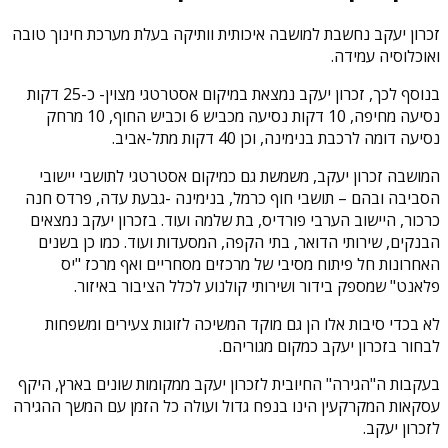
זכרון יעקב נחשבת למושבה איכותית וותיקה בעלת מערכת חינוך טובה
ואוכלוסיה עמידה.
בנוסף לכך, זכרון יעקב נמצאת במיקום אסטרטגי מצוין- כ-25 דקות
נסיעה מחיפה, 10 דקות נסיעה מכביש 6 וכביש החוף, 10 מרחק
נסיעה דומה לרכבת בנימינה, וכן 40 דקות מתל-אביב.
המושבה זכרון יעקב, משמשת גם כמיקום אסטרטגי לתושבי יישובי
הסביבה ובהם – תושבי חוף כרמל, בנימינה -גבעת עדה, פרדס חנה
כרכור, היישוב הערבי פורדיס, בת שלמה ועוד. בזכרון יעקב נמצאים
הבנקים, שירותי הדואר, בתי הקפה, המסעדות ועוד. כמו כן בשנים
האחרונות חל פיתוח מסיבי של מרכזים מסחריים ואף מרכז "יס
פלאנט" שמספק בידור ושירותי קולנוע לכלל הציבור באיזור.
לא בכדי סיבות אלו הן גם מוקד המשיכה לזוגות צעירים ומשפחות
לבחור בזכרון יעקב כמקום מגוריהם.
בעקבות ה"הגירה" החיובית לזכרון יעקב ממקומות שונים בארץ, היקף
עסקאות המקרקעין הינו בנפח גדול ועולה כל הזמן עם המשך ההגירה
לזכרון יעקב.