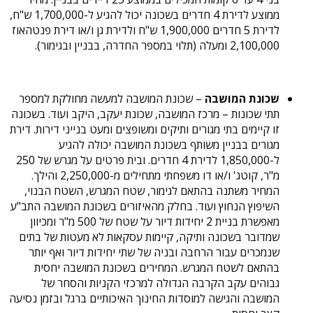
ממוצע לדירת 4 חדרים בשכונה יכול להגיע ל-1,700,000 ש"ח,
לדירת 5 חדרים 1,900,000 ש"ח ולדירת גן ו/או דירת פנטהאוז
2,100,000 ומעלה (תלוי במספר החדרה, בבניין ובגימור).
שכונת המושבה
– שכונת המושבה למעשה מחולקת למספר
תתי שכונות – מרכז המושבה, שכונת יעקב, היקב ועוד. בשכונה
זו קיימים בתי מגורים ותיקים ומשופצים ומעט בנייני דירות. דירת
מגורים בבניין משותף בשכונת המושבה יכולה להגיע
ל-1,850,000 לדירת 4 חדרים. ובית פרטים על מגרש של 250
מ"ר, קוטג' ו/או דו משפחתי מתחילים מ-2,250,000 והילך.
המחיר משתנה בהתאם לגימור, שטח המגרש, השטח הבנוי,
השיפוץ הנחוץ ועוד. בחלק מהאיזורים בשכונת המושבה התב"ע
מאפשרת בניית 2 יחידות דיור על שטח של 500 מ"ר ומכיוון
שמדובר בשכונה ותיקה, קיימות עסקאות לא מעטות של בתים
שנמכרים עבור הרחבה ובניה של שתי יחידות דיור ואף יותר
בהתאם לשטח המגרש. המחירים בשכונת המושבה יחסית
גבוהים עקב הקרבה הגדולה למרכזי הקניות והסחר של
המושבה והגישה למוסדות החינוך האיכותיים ברגל ובזמן נסיעה