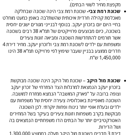
מקפצת מחיר לשווי הבתים).
שכונת רמת צבי-
שכונת רמת צבי הינה שכונה שבחלקה
מאכלסת קהילה חרדית איכותית שהשתלבה באופן כמעט מוחלט
בחיי היום יום בזכרון יעקב. בנוסף לבנייני מגורים ישנים יחסית
בשכונה, כיום מבוצעים פרוייקטים של תמ"א 38 רבים בשכונה
אשר תורמים להתחדשות השכונה ומביאה זוגות צעירים
ומשפחות עם ילדים לשכונת רמת צבי ולזכרון יעקב. מחיר דירת 4
חדרים ממוצע בבניין שעבר שיפוץ לפי פרוייקט תמ"א 38 הינו
1,450,000 ש"ח.
שכונת מול היקב
– שכונת מול היקב הינה שכונה מבוקשת
בזכרון יעקב הנמצאת למרגלות הצד המזרחי של זכרון יעקב
וצופה ברובה על "פארק המושבה" הנמצא ממזרח למושבה.
השכונה מאופיינת באוכלוסיה צעירה יחסית של משפחות עם
ילדים ובעלת אופי יותר נינוח ופחות יוקרתי. לכן השכונה
מבוקשת בקרב משפחות וזוגות צעירים בעיקר בשל המחירים
האטרקטיביים יותר של הבתים הדו משפחתיים הנמצאים בה
ושל הדירות.
דירת 3 חדרים בשכונת מול היקב תעלה בממוצע 1,300,000