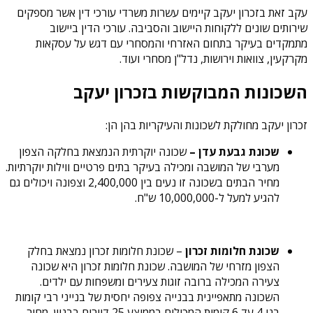
עקב זאת בזכרון יעקב קיימים עשרות משרדי עורכי דין אשר מספקים
שירותים שונים ללקוחות היישוב והסביבה. עורכי הדין ביישוב
מתמקדים בעיקר בתחום האזרחי והמסחרי עם דגש על עסקאות
מקרקעין, צוואות וירושות, נדל"ן מסחרי ועוד.
השכונות המבוקשות בזכרון יעקב
זכרון יעקב מחולקת לשכונות והעיקריות בהן הן:
שכונת גבעת עדן –
שכונה יוקרתית הנמצאת בחלקה הצפון
מערבי של המושבה ומכילה בעיקר בתים פרטיים ווילות יוקרתיות.
מחיר הבתים בשכונה זו נעים בין 2,400,000 וצפונה ויכולים גם
להגיע למעל ל-10,000,000 ש"ח.
שכונת חלומות זכרון
– שכונת חלומות זכרון נמצאת בחלק
הצפון מזרחי של המושבה. שכונת חלומות זכרון היא שכונה
צעירה המכילה ברובה זוגות צעירים ומשפחות עם ילדים.
השכונה מתאפיינית בבנייה צפופה יחסית של בנייני רבי קומות
בני 4 עד 6 קומות המכילים בממוצע 25 דיירים בבניין. מחיר