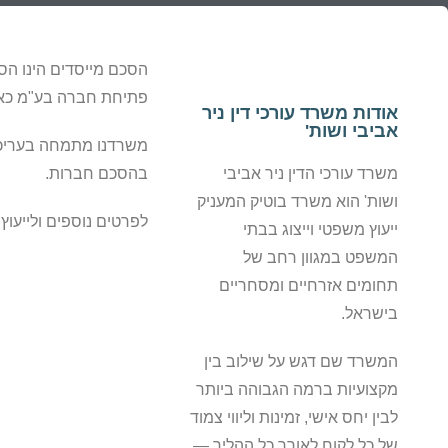
הסכם מייסדים הינו הס
פתיחת חברה בע"מ כאש
אודות משרד עורכי דין ניר
אביבי ושות'
משרדנו מתמחה בעריכת
משרד עורכי הדין ניר אביבי
בהסכם חברות.
ושות' הוא משרד בוטיק המעניק
לפרטים נוספים ולייעוץ
ייעוץ משפטי וייצוג בבתי
המשפט במגוון רחב של
תחומים אזרחיים ומסחריים
בישראל.
המשרד שם דגש על שילוב בין
מקצועיות ברמה הגבוהה ביותר
לבין יחס אישי, זמינות וליווי צמוד
של כל לקוח לאורך כל ההליך —