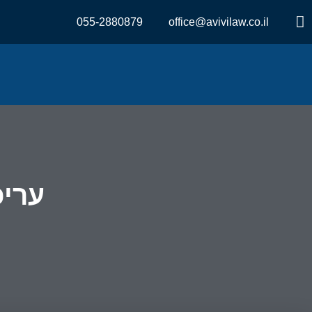
055-2880879
office@avivilaw.co.il
עריכ