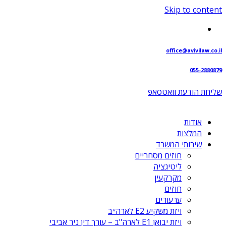
Skip to content
office@avivilaw.co.il
055-2880879
שליחת הודעת וואטסאפ⁩
אודות
המלצות
שירותי המשרד
חוזים מסחריים
ליטיגציה
מקרקעין
חוזים
ערעורים
ויזת משקיע E2 לארה״ב
ויזת יבואן E1 לארה"ב – עורך דין ניר אביבי