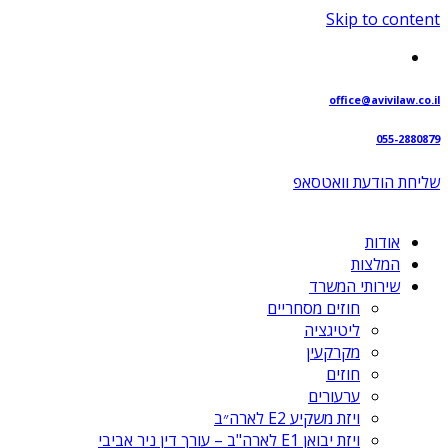
Skip to content
office@avivilaw.co.il
055-2880879
שליחת הודעת וואטסאפ⁩
אודות
המלצות
שירותי המשרד
חוזים מסחריים
ליטיגציה
מקרקעין
חוזים
ערעורים
ויזת משקיע E2 לארה״ב
ויזת יבואן E1 לארה"ב – עורך דין ניר אביבי